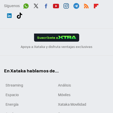
Síguenos
Wh
Twit
Fac
You
Inst
Tele
RSS
Flip
ats
ter
ebo
tub
agr
gra
boa
Link
Tikt
App
ok
e
am
m
rd
edI
ok
Suscríbete a
n
Apoya a Xataka y disfruta ventajas exclusivas
En Xataka hablamos de...
Streaming
Análisis
Espacio
Móviles
Energía
Xataka Movilidad