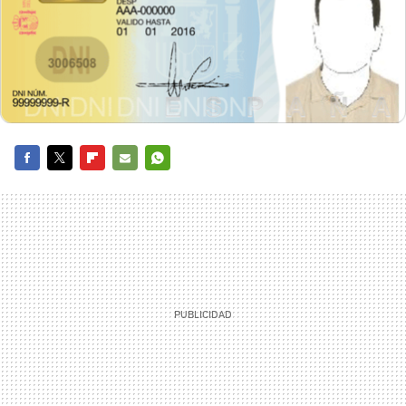
FACEBOOK
TWITTER
FLIPBOARD
E-
WHATSAPP
MAIL