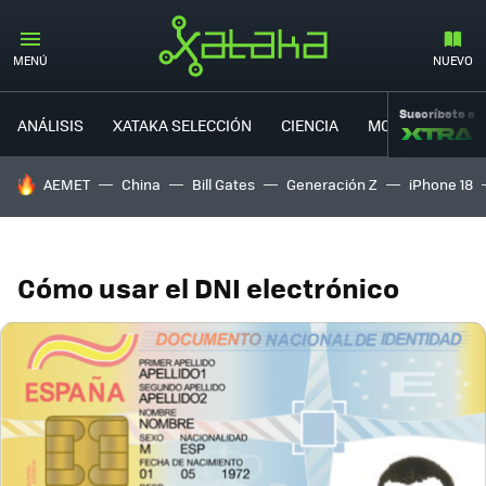
MENÚ
NUEVO
Suscríbete a
ANÁLISIS
XATAKA SELECCIÓN
CIENCIA
MOVILIDAD
HOY SE HABLA DE
AEMET
China
Bill Gates
Generación Z
iPhone 18
Cómo usar el DNI electrónico