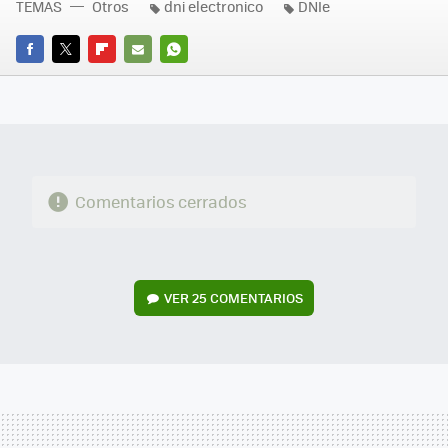
TEMAS
Otros
dni electronico
DNIe
FACEBOOK
TWITTER
FLIPBOARD
E-
WHATSAPP
MAIL
Comentarios cerrados
VER
25 COMENTARIOS