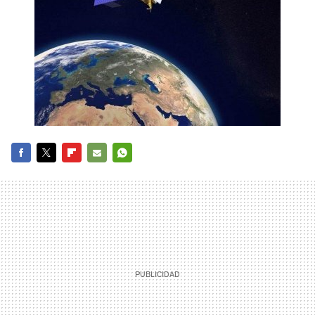
FACEBOOK
TWITTER
FLIPBOARD
E-
WHATSAPP
MAIL