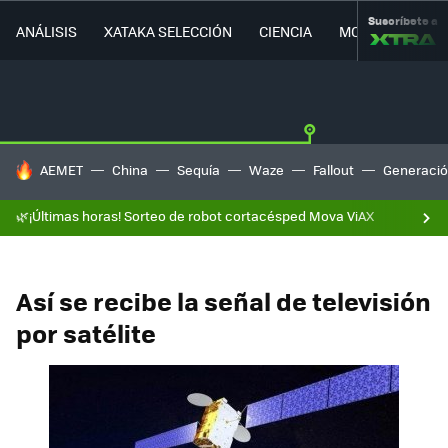
Suscríbete a
ANÁLISIS
XATAKA SELECCIÓN
CIENCIA
MOVILIDAD
HOY SE HABLA DE
AEMET
China
Sequía
Waze
Fallout
Generació
🌿¡Últimas horas! Sorteo de robot cortacésped Mova ViAX
Así se recibe la señal de televisión
por satélite