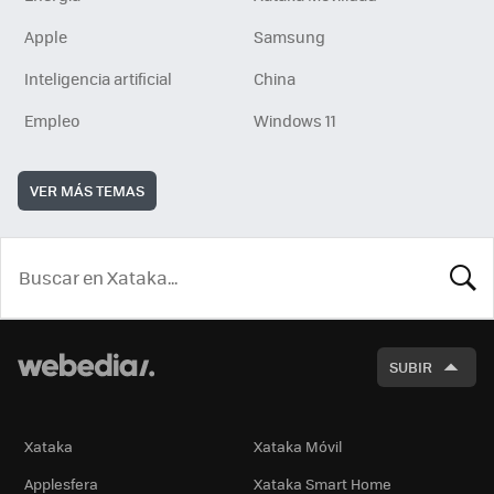
Apple
Samsung
Inteligencia artificial
China
Empleo
Windows 11
VER MÁS TEMAS
BUSCA
SUBIR
Xataka
Xataka Móvil
Applesfera
Xataka Smart Home