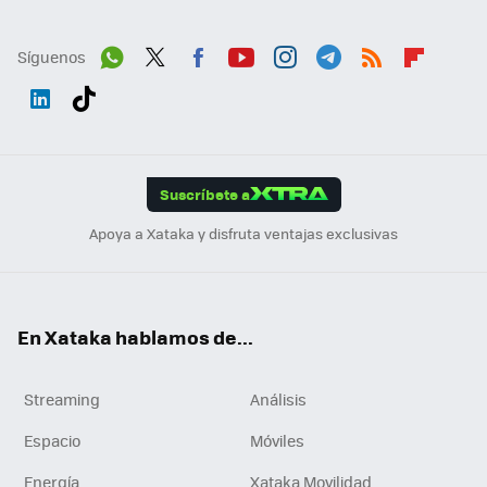
Síguenos
Wh
Twit
Fac
You
Inst
Tele
RSS
Flip
ats
ter
ebo
tub
agr
gra
boa
Link
Tikt
App
ok
e
am
m
rd
edI
ok
Suscríbete a
n
Apoya a Xataka y disfruta ventajas exclusivas
En Xataka hablamos de...
Streaming
Análisis
Espacio
Móviles
Energía
Xataka Movilidad