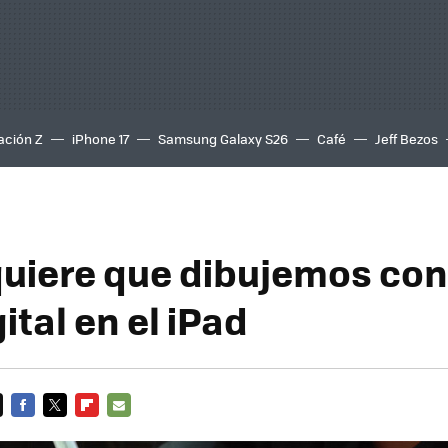
ación Z
iPhone 17
Samsung Galaxy S26
Café
Jeff Bezos
uiere que dibujemos con 
gital en el iPad
FACEBOOK
TWITTER
FLIPBOARD
E-