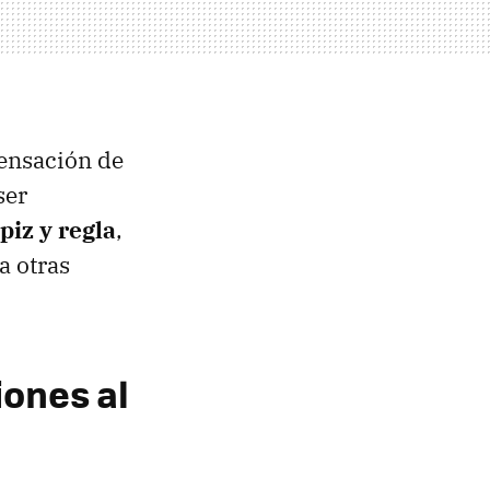
sensación de
ser
ápiz y regla
,
a otras
iones al