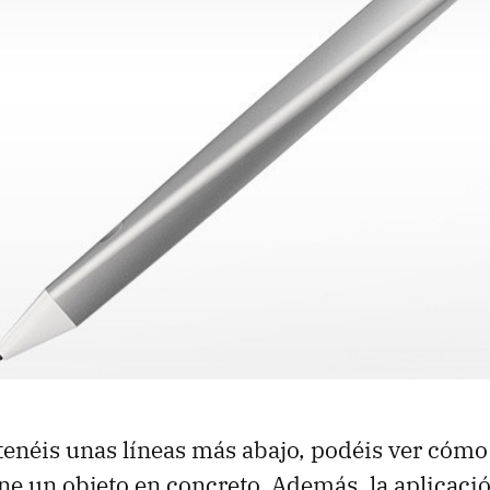
o tenéis unas líneas más abajo, podéis ver cóm
ne un objeto en concreto. Además, la aplicaci