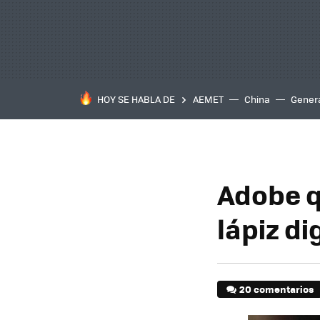
HOY SE HABLA DE
AEMET
China
Gener
Adobe q
lápiz di
20 comentarios