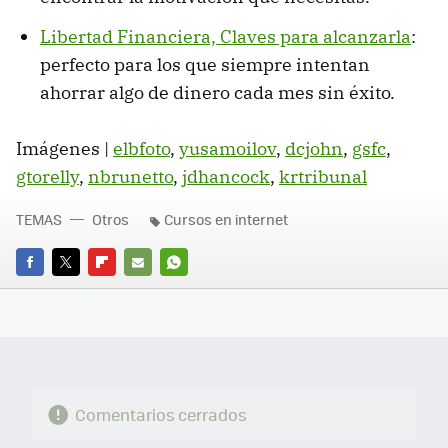
Libertad Financiera, Claves para alcanzarla
:
perfecto para los que siempre intentan
ahorrar algo de dinero cada mes sin éxito.
Imágenes |
elbfoto
,
yusamoilov
,
dcjohn
,
gsfc
,
gtorelly
,
nbrunetto
,
jdhancock
,
krtribunal
TEMAS
Otros
Cursos en internet
FACEBOOK
TWITTER
FLIPBOARD
E-
WHATSAPP
MAIL
Comentarios cerrados