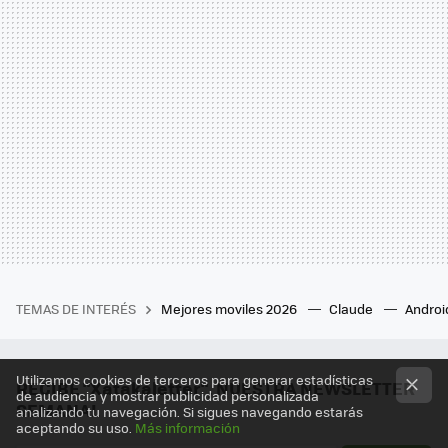
TEMAS DE INTERÉS
Mejores moviles 2026
Claude
Androi
Utilizamos cookies de terceros para generar estadísticas
RECIBE "Xatakaletter", NUESTRA NEWSLETTER
de audiencia y mostrar publicidad personalizada
SEMANAL
analizando tu navegación. Si sigues navegando estarás
aceptando su uso.
Más información