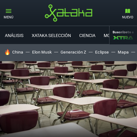
MENÚ
NUEVO
Suscríbete a
ANÁLISIS
XATAKA SELECCIÓN
CIENCIA
MOVILIDAD
HOY SE HABLA DE
China
Elon Musk
Generación Z
Eclipse
Mapa