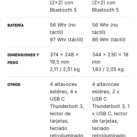
(2x2) con
(2x2) con
Bluetooth 5
Bluetooth 5
56 Whr (no
56 Whr (no
BATERÍA
táctil)
táctil)
97 Whr (táctil)
86 Whr (táctil)
374 x 248 x
344 x 230 x 18
DIMENSIONES Y
19,5 mm
mm
PESO
2,11 / 2,51 kg
1,83 / 2,05 kg
4 altavoces
4 altavoces
OTROS
estéreo, 4 x
estéreo, 2 x
USB C
USB C
Thunderbolt 3,
Thunderbolt 3, 1
lector de
x USB C, lector
tarjetas,
de tarjetas,
teclado
teclado
retroiluminado,
retroiluminado,