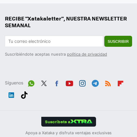
RECIBE "Xatakaletter", NUESTRA NEWSLETTER
SEMANAL
SUSCRIBIR
Suscribiéndote aceptas nuestra
política de privacidad
Síguenos
Wh
Twit
Fac
You
Inst
Tele
RSS
Flip
ats
ter
ebo
tub
agr
gra
boa
Link
Tikt
App
ok
e
am
m
rd
edIn
ok
Suscríbete a
Apoya a Xataka y disfruta ventajas exclusivas