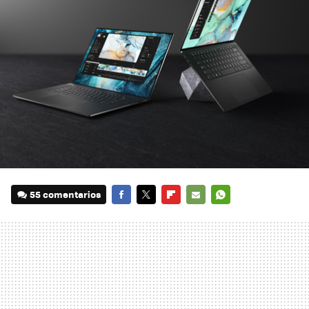
55 comentarios
FACEBOOK
TWITTER
FLIPBOARD
E-
WHATSAPP
MAIL