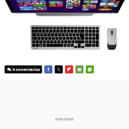
4 comentarios
FACEBOOK
TWITTER
FLIPBOARD
E-
WHATSAPP
MAIL