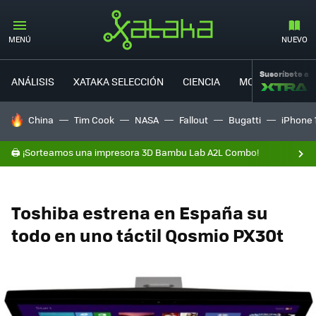
MENÚ
NUEVO
Suscríbete a
ANÁLISIS
XATAKA SELECCIÓN
CIENCIA
MOVILIDAD
HOY SE HABLA DE
China
Tim Cook
NASA
Fallout
Bugatti
iPhone 
🖨️ ¡Sorteamos una impresora 3D Bambu Lab A2L Combo!
Toshiba estrena en España su
todo en uno táctil Qosmio PX30t