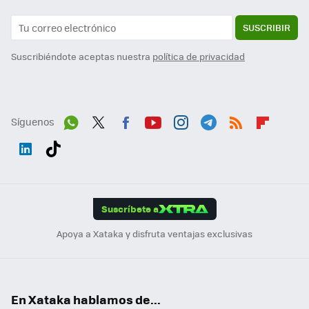
SUSCRIBIR
Suscribiéndote aceptas nuestra
política de privacidad
Síguenos
Wh
Twit
Fac
You
Inst
Tele
RSS
Flip
ats
ter
ebo
tub
agr
gra
boa
Link
Tikt
App
ok
e
am
m
rd
edI
ok
Suscríbete a
n
Apoya a Xataka y disfruta ventajas exclusivas
En Xataka hablamos de...