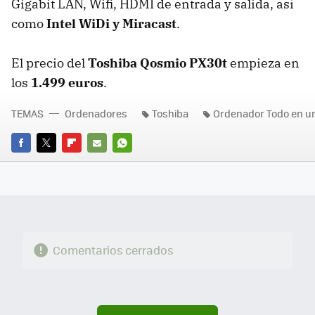
Gigabit LAN, Wifi, HDMI de entrada y salida, así
como
Intel WiDi y Miracast
.
El precio del
Toshiba Qosmio PX30t
empieza en
los
1.499 euros
.
TEMAS
Ordenadores
Toshiba
Ordenador Todo en u
FACEBOOK
TWITTER
FLIPBOARD
E-
WHATSAPP
MAIL
Comentarios cerrados