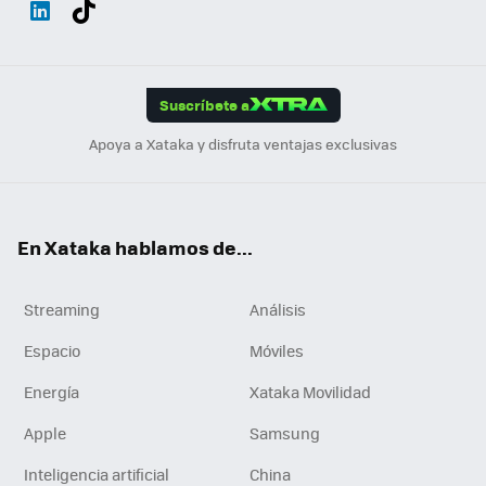
ats
ter
ebo
tub
agr
gra
boa
Link
Tikt
App
ok
e
am
m
rd
edI
ok
Suscríbete a
n
Apoya a Xataka y disfruta ventajas exclusivas
En Xataka hablamos de...
Streaming
Análisis
Espacio
Móviles
Energía
Xataka Movilidad
Apple
Samsung
Inteligencia artificial
China