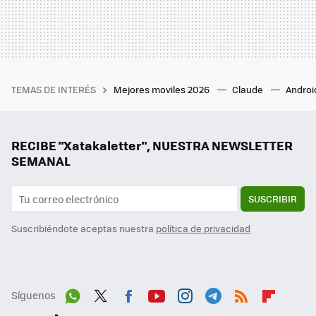
TEMAS DE INTERÉS
Mejores moviles 2026
Claude
Androi
RECIBE "Xatakaletter", NUESTRA NEWSLETTER
SEMANAL
SUSCRIBIR
Suscribiéndote aceptas nuestra
política de privacidad
Síguenos
Wh
Twit
Fac
You
Inst
Tele
RSS
Flip