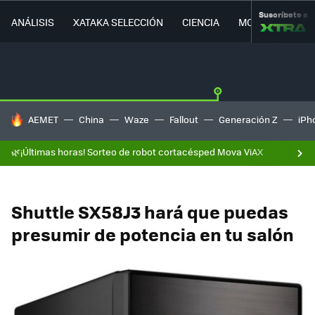
Suscríbete a
ANÁLISIS
XATAKA SELECCIÓN
CIENCIA
MOVILIDAD
HOY SE HABLA DE
AEMET
China
Waze
Fallout
Generación Z
iPh
🌿¡Últimas horas! Sorteo de robot cortacésped Mova ViAX
Shuttle SX58J3 hará que puedas
presumir de potencia en tu salón