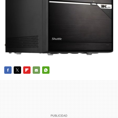
FACEBOOK
TWITTER
FLIPBOARD
E-
WHATSAPP
MAIL