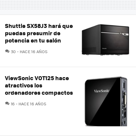
Shuttle SX58J3 hará que
puedas presumir de
potencia en tu salón
COMENTARIOS
30
HACE 16 AÑOS
ViewSonic VOT125 hace
atractivos los
ordenadores compactos
COMENTARIOS
16
HACE 16 AÑOS