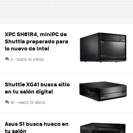
XPC SH61R4, miniPC de
Shuttle preparado para
lo nuevo de Intel
COMENTARIOS
5
HACE 15 AÑOS
Shuttle XG41 busca sitio
en tu salón digital
COMENTARIOS
10
HACE 15 AÑOS
Asus S1 busca hueco en
tu salón