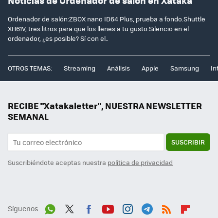
Noticias de Ordenador de salón en Xataka
Ordenador de salón:ZBOX nano ID64 Plus, prueba a fondo.Shuttle
XH61V, tres litros para que los llenes a tu gusto.Silencio en el
ordenador, ¿es posible? Sí con el..
OTROS TEMAS:
Streaming
Análisis
Apple
Samsung
In
RECIBE "Xatakaletter", NUESTRA NEWSLETTER
SEMANAL
SUSCRIBIR
Suscribiéndote aceptas nuestra
política de privacidad
Síguenos