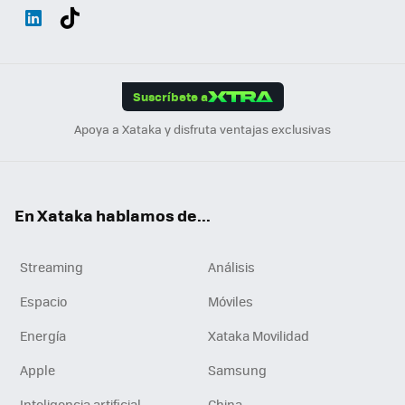
Wh
Twit
Fac
You
Inst
Tele
RSS
Flip
ats
ter
ebo
tub
agr
gra
boa
Link
Tikt
App
ok
e
am
m
rd
edI
ok
Suscríbete a
n
Apoya a Xataka y disfruta ventajas exclusivas
En Xataka hablamos de...
Streaming
Análisis
Espacio
Móviles
Energía
Xataka Movilidad
Apple
Samsung
Inteligencia artificial
China