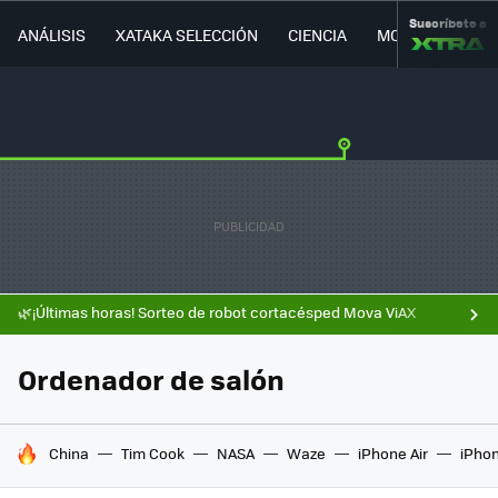
Suscríbete a
ANÁLISIS
XATAKA SELECCIÓN
CIENCIA
MOVILIDAD
🌿¡Últimas horas! Sorteo de robot cortacésped Mova ViAX
Ordenador de salón
HOY SE HABLA DE
China
Tim Cook
NASA
Waze
iPhone Air
iPhon