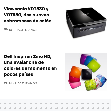
Viewsonic VOT530 y
VOT550, dos nuevos
sobremesas de salón
COMENTARIOS
10
HACE 17 AÑOS
Dell Inspiron Zino HD,
una avalancha de
colores de momento en
pocos países
COMENTARIOS
14
HACE 17 AÑOS