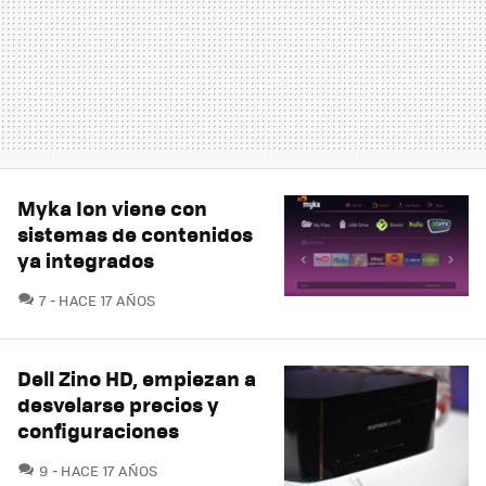
Myka Ion viene con
sistemas de contenidos
ya integrados
COMENTARIOS
7
HACE 17 AÑOS
Dell Zino HD, empiezan a
desvelarse precios y
configuraciones
COMENTARIOS
9
HACE 17 AÑOS