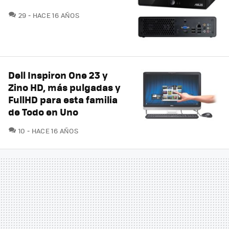
COMENTARIOS
29
HACE 16 AÑOS
Dell Inspiron One 23 y
Zino HD, más pulgadas y
FullHD para esta familia
de Todo en Uno
COMENTARIOS
10
HACE 16 AÑOS