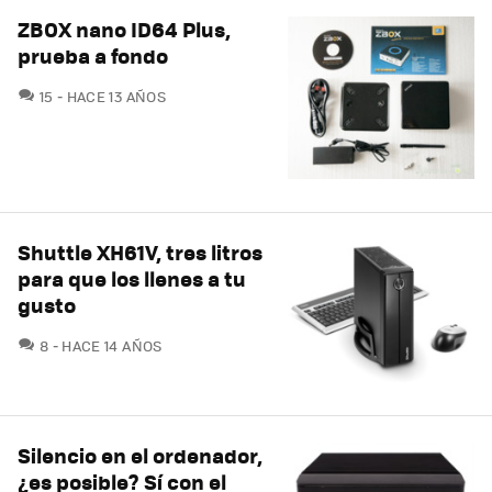
ZBOX nano ID64 Plus,
prueba a fondo
COMENTARIOS
15
HACE 13 AÑOS
Shuttle XH61V, tres litros
para que los llenes a tu
gusto
COMENTARIOS
8
HACE 14 AÑOS
Silencio en el ordenador,
¿es posible? Sí con el