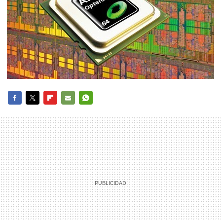
FACEBOOK
TWITTER
FLIPBOARD
E-
WHATSAPP
MAIL