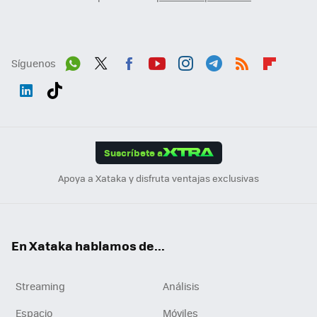
Síguenos
Wh
Twit
Fac
You
Inst
Tele
RSS
Flip
ats
ter
ebo
tub
agr
gra
boa
Link
Tikt
App
ok
e
am
m
rd
edI
ok
Suscríbete a
n
Apoya a Xataka y disfruta ventajas exclusivas
En Xataka hablamos de...
Streaming
Análisis
Espacio
Móviles