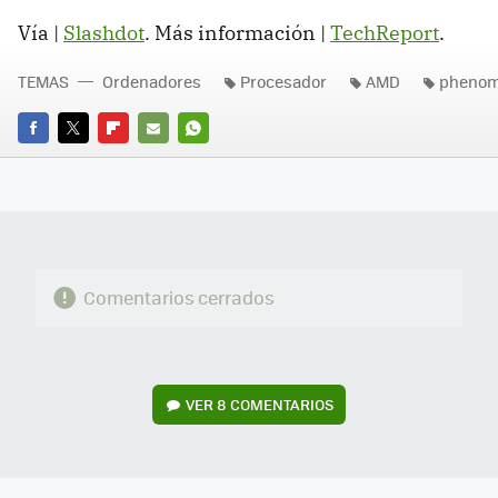
Vía |
Slashdot
. Más información |
TechReport
.
TEMAS
Ordenadores
Procesador
AMD
pheno
FACEBOOK
TWITTER
FLIPBOARD
E-
WHATSAPP
MAIL
Comentarios cerrados
VER
8 COMENTARIOS