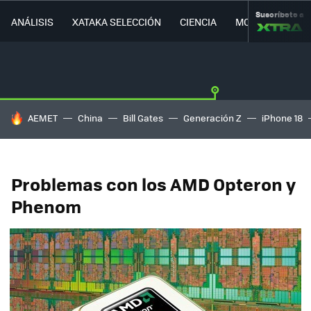
Suscríbete a
ANÁLISIS
XATAKA SELECCIÓN
CIENCIA
MOVILIDAD
HOY SE HABLA DE
AEMET
China
Bill Gates
Generación Z
iPhone 18
Problemas con los AMD Opteron y
Phenom