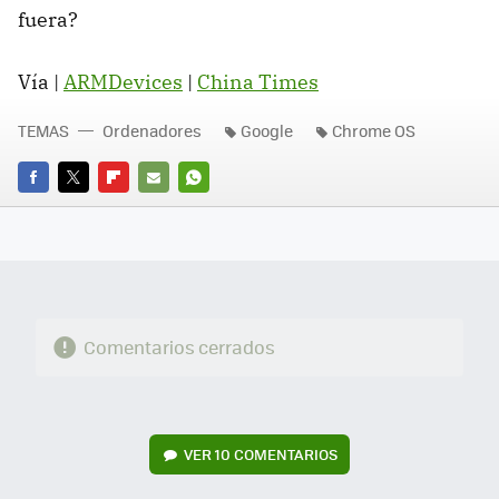
fuera?
Vía |
ARMDevices
|
China Times
TEMAS
Ordenadores
Google
Chrome OS
FACEBOOK
TWITTER
FLIPBOARD
E-
WHATSAPP
MAIL
Comentarios cerrados
VER
10 COMENTARIOS