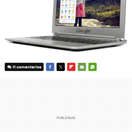
11 comentarios
FACEBOOK
TWITTER
FLIPBOARD
E-
WHATSAPP
MAIL