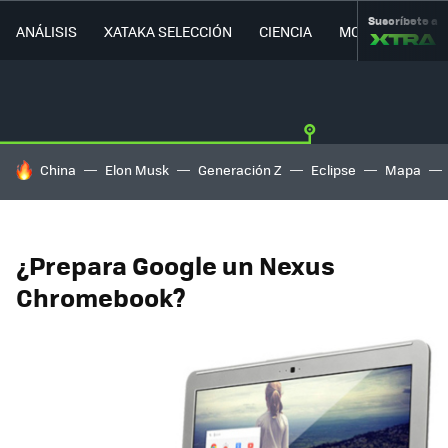
Suscríbete a
ANÁLISIS
XATAKA SELECCIÓN
CIENCIA
MOVILIDAD
HOY SE HABLA DE
China
Elon Musk
Generación Z
Eclipse
Mapa
¿Prepara Google un Nexus
Chromebook?