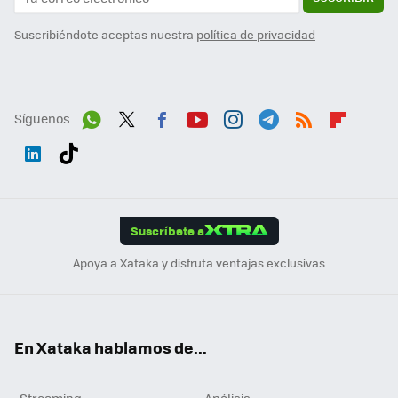
Suscribiéndote aceptas nuestra
política de privacidad
Síguenos
Wh
Twit
Fac
You
Inst
Tele
RSS
Flip
ats
ter
ebo
tub
agr
gra
boa
Link
Tikt
App
ok
e
am
m
rd
edI
ok
Suscríbete a
n
Apoya a Xataka y disfruta ventajas exclusivas
En Xataka hablamos de...
Streaming
Análisis