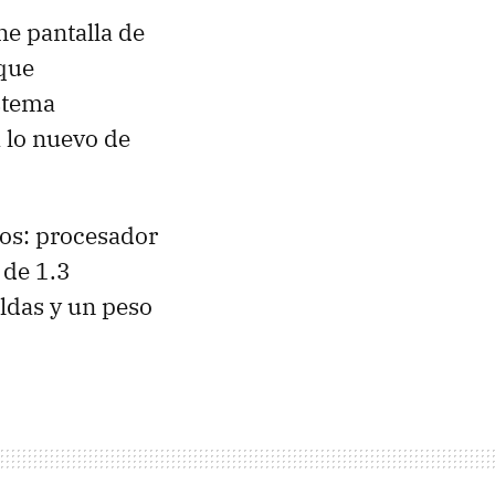
ne pantalla de
 que
stema
a lo nuevo de
mos: procesador
 de 1.3
eldas y un peso