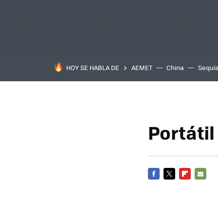
HOY SE HABLA DE
AEMET
China
Sequí
Portáti
FACEBOOK
TWITTER
FLIPBOARD
E-
MAIL