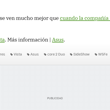
e se ven mucho mejor que
cuando la compañía 
ta
. Más información |
Asus
.
res
Vista
Asus
core 2 Duo
SideShow
W5Fe