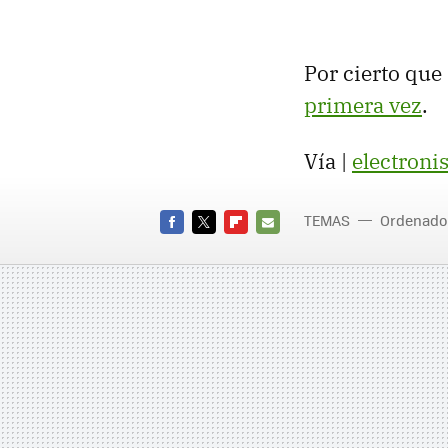
Por cierto qu
primera vez
.
Vía |
electronis
TEMAS
Ordenado
FACEBOOK
TWITTER
FLIPBOARD
E-
MAIL