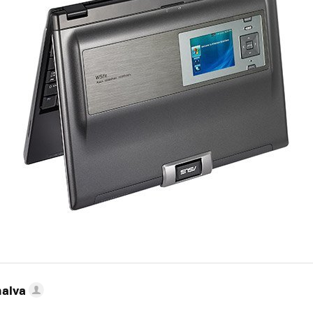
nalva