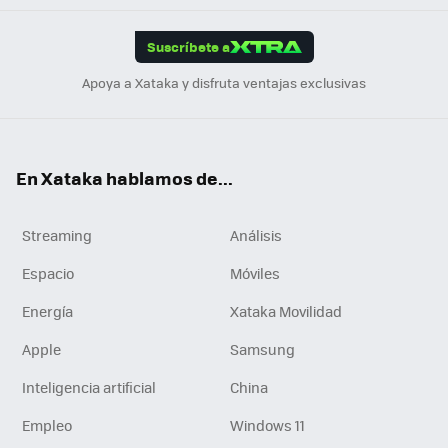
App
ok
e
am
m
rd
edI
ok
Suscríbete a
n
Apoya a Xataka y disfruta ventajas exclusivas
En Xataka hablamos de...
Streaming
Análisis
Espacio
Móviles
Energía
Xataka Movilidad
Apple
Samsung
Inteligencia artificial
China
Empleo
Windows 11