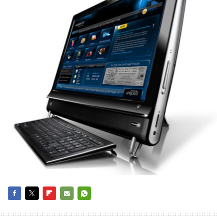
FACEBOOK
TWITTER
FLIPBOARD
E-
WHATSAPP