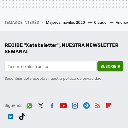
TEMAS DE INTERÉS
Mejores moviles 2026
Claude
Androi
RECIBE "Xatakaletter", NUESTRA NEWSLETTER
SEMANAL
SUSCRIBIR
Suscribiéndote aceptas nuestra
política de privacidad
Síguenos
Wh
Twit
Fac
You
Inst
Tele
RSS
Flip
ats
ter
ebo
tub
agr
gra
boa
Link
Tikt