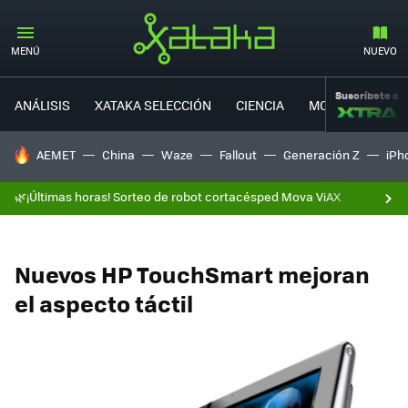
MENÚ
NUEVO
Suscríbete a
ANÁLISIS
XATAKA SELECCIÓN
CIENCIA
MOVILIDAD
HOY SE HABLA DE
AEMET
China
Waze
Fallout
Generación Z
iPh
🌿¡Últimas horas! Sorteo de robot cortacésped Mova ViAX
Nuevos HP TouchSmart mejoran
el aspecto táctil