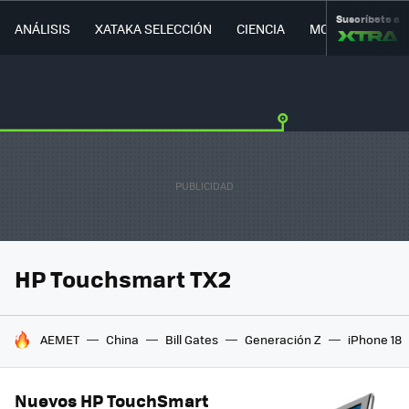
Suscríbete a
ANÁLISIS
XATAKA SELECCIÓN
CIENCIA
MOVILIDAD
HP Touchsmart TX2
HOY SE HABLA DE
AEMET
China
Bill Gates
Generación Z
iPhone 18
Nuevos HP TouchSmart