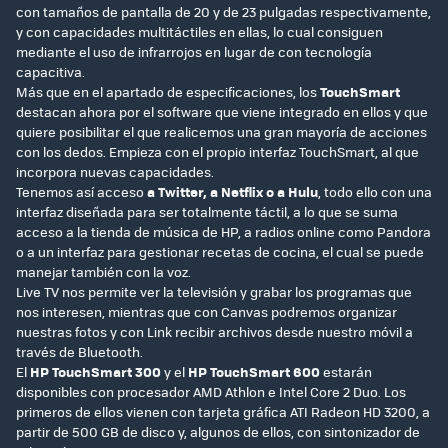
con tamaños de pantalla de 20 y de 23 pulgadas respectivamente,
y con capacidades multitáctiles en ellas, lo cual consiguen
mediante el uso de infrarrojos en lugar de con tecnología
capacitiva.
Más que en el apartado de especificaciones, los
TouchSmart
destacan ahora por el software que viene integrado en ellos y que
quiere posibilitar el que realicemos una gran mayoría de acciones
con los dedos. Empieza con el propio interfaz TouchSmart, al que
incorpora nuevas capacidades.
Tenemos así acceso
a Twitter, a Netflix o a Hulu
, todo ello con una
interfaz diseñada para ser totalmente táctil, a lo que se suma
acceso a la tienda de música de HP, a radios online como Pandora
o a un interfaz para gestionar recetas de cocina, el cual se puede
manejar también con la voz.
Live TV nos permite ver la televisión y grabar los programas que
nos interesen, mientras que con Canvas podremos organizar
nuestras fotos y con Link recibir archivos desde nuestro móvil a
través de Bluetooth.
El
HP TouchSmart 300
y el
HP TouchSmart 600
estarán
disponibles con procesador AMD Athlon e Intel Core 2 Duo. Los
primeros de ellos vienen con tarjeta gráfica ATI Radeon HD 3200, a
partir de 500 GB de disco y, algunos de ellos, con sintonizador de