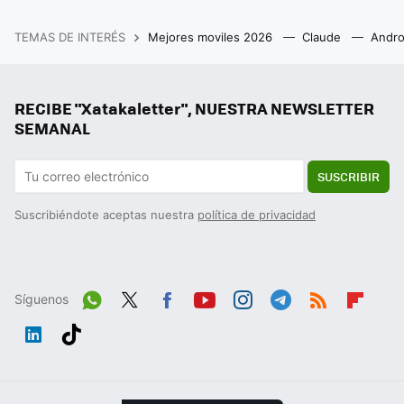
TEMAS DE INTERÉS
Mejores moviles 2026
Claude
Andro
RECIBE "Xatakaletter", NUESTRA NEWSLETTER
SEMANAL
SUSCRIBIR
Suscribiéndote aceptas nuestra
política de privacidad
Síguenos
Wh
Twit
Fac
You
Inst
Tele
RSS
Flip
ats
ter
ebo
tub
agr
gra
boa
Link
Tikt
App
ok
e
am
m
rd
edIn
ok