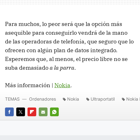
Para muchos, lo peor será que la opción más
asequible para conseguirlo vendrá de la mano
de las operadoras de telefonía, que seguro que lo
ofrecen con algún plan de datos integrado.
Esperemos que, al menos, el precio libre no se
suba demasiado
a la parra
.
Más información |
Nokia
.
TEMAS
Ordenadores
Nokia
Ultraportatil
Nokia 
FACEBOOK
TWITTER
FLIPBOARD
E-
WHATSAPP
MAIL