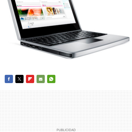
FACEBOOK
TWITTER
FLIPBOARD
E-
WHATSAPP
MAIL