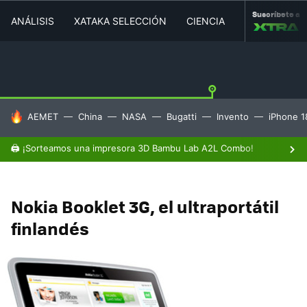
Suscríbete a
ANÁLISIS
XATAKA SELECCIÓN
CIENCIA
MOVILIDAD
HOY SE HABLA DE
AEMET
China
NASA
Bugatti
Invento
iPhone 1
🖨️ ¡Sorteamos una impresora 3D Bambu Lab A2L Combo!
Nokia Booklet 3G, el ultraportátil
finlandés