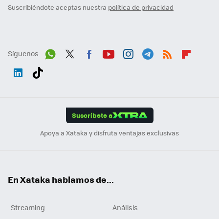
Suscribiéndote aceptas nuestra
política de privacidad
Síguenos
Wh
Twit
Fac
You
Inst
Tele
RSS
Flip
ats
ter
ebo
tub
agr
gra
boa
Link
Tikt
App
ok
e
am
m
rd
edI
ok
Suscríbete a
n
Apoya a Xataka y disfruta ventajas exclusivas
En Xataka hablamos de...
Streaming
Análisis