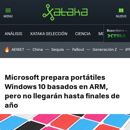
MENÚ
NUEVO
Suscríbete a
ANÁLISIS
XATAKA SELECCIÓN
CIENCIA
MOVILIDAD
HOY SE HABLA DE
AEMET
China
Sequía
Fallout
Generación Z
iP
Microsoft prepara portátiles
Windows 10 basados en ARM,
pero no llegarán hasta finales de
año