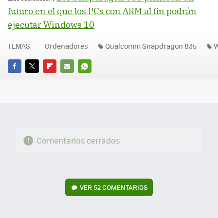
futuro en el que los PCs con ARM al fin podrán
ejecutar Windows 10
TEMAS
Ordenadores
Qualcomm Snapdragon 835
W
FACEBOOK
TWITTER
FLIPBOARD
E-
WHATSAPP
MAIL
Comentarios cerrados
VER
52 COMENTARIOS