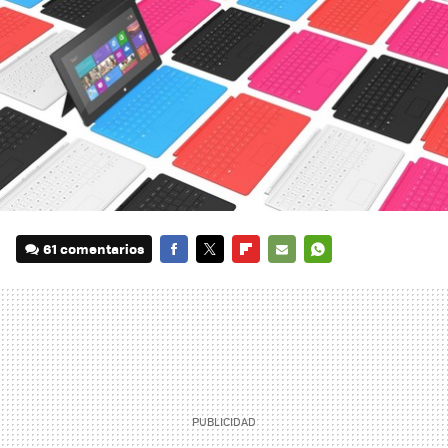
61 comentarios
FACEBOOK
TWITTER
FLIPBOARD
E-
WHATSAPP
MAIL