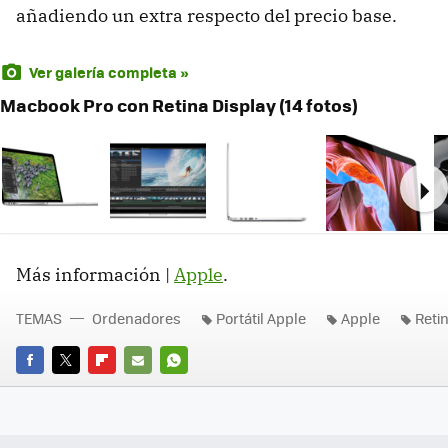
añadiendo un extra respecto del precio base.
Ver galería completa »
Macbook Pro con Retina Display (14 fotos)
Ne
Más información |
Apple
.
TEMAS
Ordenadores
Portátil Apple
Apple
Reti
FACEBOOK
TWITTER
FLIPBOARD
E-
WHATSAPP
MAIL