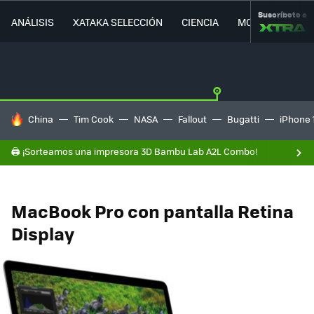
Suscríbete a
ANÁLISIS
XATAKA SELECCIÓN
CIENCIA
MOVILIDAD
HOY SE HABLA DE
China
Tim Cook
NASA
Fallout
Bugatti
iPhone 
🖨️ ¡Sorteamos una impresora 3D Bambu Lab A2L Combo!
MacBook Pro con pantalla Retina
Display