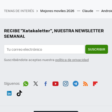
TEMAS DE INTERÉS
Mejores moviles 2026
Claude
Androi
RECIBE "Xatakaletter", NUESTRA NEWSLETTER
SEMANAL
SUSCRIBIR
Suscribiéndote aceptas nuestra
política de privacidad
Síguenos
Wh
Twit
Fac
You
Inst
Tele
RSS
Flip
ats
ter
ebo
tub
agr
gra
boa
Link
Tikt
App
ok
e
am
m
rd
edI
ok