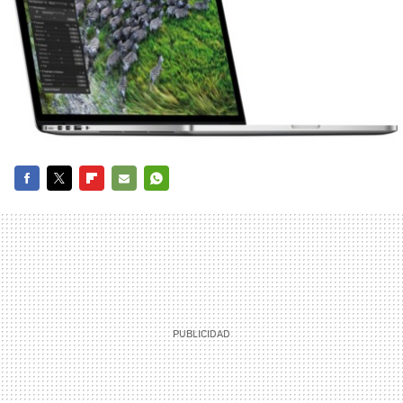
FACEBOOK
TWITTER
FLIPBOARD
E-
WHATSAPP
MAIL