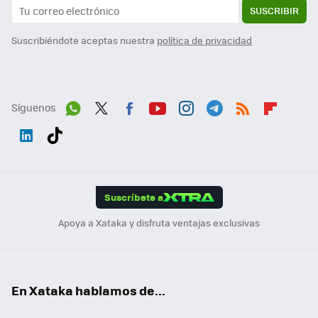
SUSCRIBIR
Suscribiéndote aceptas nuestra
política de privacidad
Síguenos
Wh
Twit
Fac
You
Inst
Tele
RSS
Flip
ats
ter
ebo
tub
agr
gra
boa
Link
Tikt
App
ok
e
am
m
rd
edI
ok
Suscríbete a
n
Apoya a Xataka y disfruta ventajas exclusivas
En Xataka hablamos de...