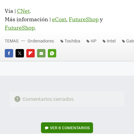
Vía |
CNet
.
Más información |
eCost
,
FutureShop
y
FutureShop
.
TEMAS
Ordenadores
Toshiba
HP
Intel
Gat
FACEBOOK
TWITTER
FLIPBOARD
E-
WHATSAPP
MAIL
Comentarios cerrados
VER
8 COMENTARIOS