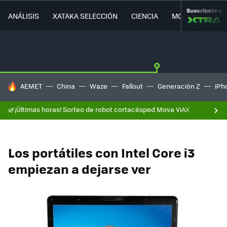
Suscríbete a
ANÁLISIS
XATAKA SELECCIÓN
CIENCIA
MOVILIDAD
HOY SE HABLA DE
AEMET
China
Waze
Fallout
Generación Z
iPh
🌿¡Últimas horas! Sorteo de robot cortacésped Mova ViAX
Los portátiles con Intel Core i3
empiezan a dejarse ver