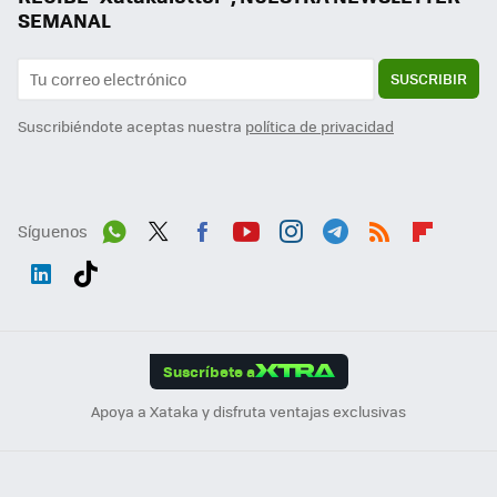
SEMANAL
SUSCRIBIR
Suscribiéndote aceptas nuestra
política de privacidad
Síguenos
Wh
Twit
Fac
You
Inst
Tele
RSS
Flip
ats
ter
ebo
tub
agr
gra
boa
Link
Tikt
App
ok
e
am
m
rd
edI
ok
Suscríbete a
n
Apoya a Xataka y disfruta ventajas exclusivas