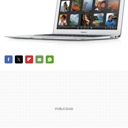
FACEBOOK
TWITTER
FLIPBOARD
E-
WHATSAPP
MAIL