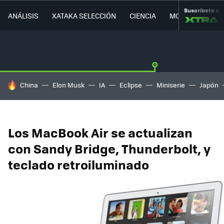
Suscríbete a
ANÁLISIS
XATAKA SELECCIÓN
CIENCIA
MOVILIDAD
HOY SE HABLA DE
China
Elon Musk
IA
Eclipse
Miniserie
Japón
Los MacBook Air se actualizan
con Sandy Bridge, Thunderbolt, y
teclado retroiluminado