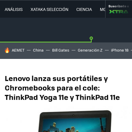
Suscríbete a
ANÁLISIS
XATAKA SELECCIÓN
CIENCIA
MOVILIDAD
HOY SE HABLA DE
AEMET
China
Bill Gates
Generación Z
iPhone 18
Lenovo lanza sus portátiles y
Chromebooks para el cole:
ThinkPad Yoga 11e y ThinkPad 11e