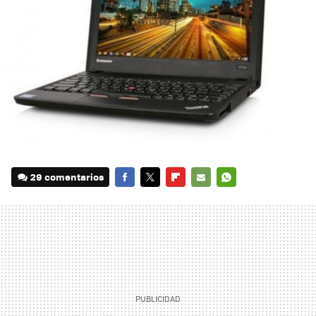
29 comentarios
FACEBOOK
TWITTER
FLIPBOARD
E-
WHATSAPP
MAIL