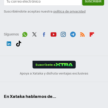
SUSCRIBIR
Suscribiéndote aceptas nuestra
política de privacidad
Síguenos
Wh
Twit
Fac
You
Inst
Tele
RSS
Flip
ats
ter
ebo
tub
agr
gra
boa
Link
Tikt
App
ok
e
am
m
rd
edI
ok
Suscríbete a
n
Apoya a Xataka y disfruta ventajas exclusivas
En Xataka hablamos de...