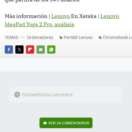
Más información |
Lenovo
En Xataka |
Lenovo
IdeaPad Yoga 2 Pro, análisis
TEMAS
Ordenadores
Portátil Lenovo
Chromebook L
FACEBOOK
TWITTER
FLIPBOARD
E-
WHATSAPP
MAIL
Comentarios cerrados
VER
24 COMENTARIOS