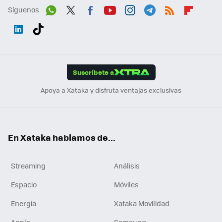
Síguenos
Wh
Twit
Fac
You
Inst
Tele
RSS
Flip
ats
ter
ebo
tub
agr
gra
boa
Link
Tikt
App
ok
e
am
m
rd
edI
ok
Suscríbete a
n
Apoya a Xataka y disfruta ventajas exclusivas
En Xataka hablamos de...
Streaming
Análisis
Espacio
Móviles
Energía
Xataka Movilidad