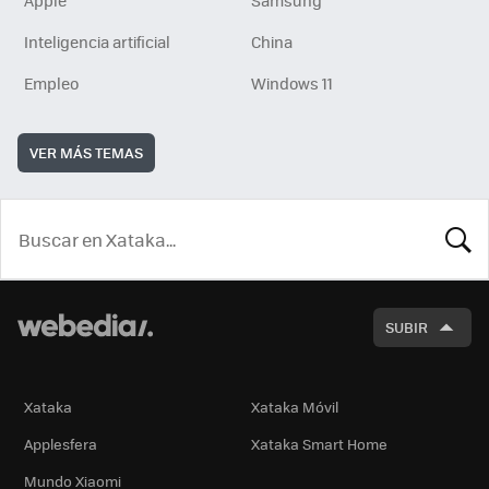
Apple
Samsung
Inteligencia artificial
China
Empleo
Windows 11
VER MÁS TEMAS
BUSCA
SUBIR
Xataka
Xataka Móvil
Applesfera
Xataka Smart Home
Mundo Xiaomi