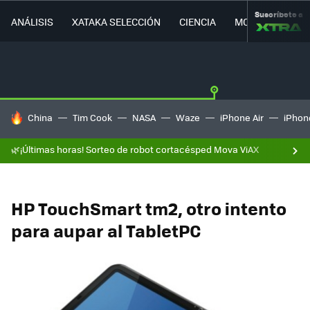
Suscríbete a
ANÁLISIS
XATAKA SELECCIÓN
CIENCIA
MOVILIDAD
HOY SE HABLA DE
China
Tim Cook
NASA
Waze
iPhone Air
iPhone
🌿¡Últimas horas! Sorteo de robot cortacésped Mova ViAX
HP TouchSmart tm2, otro intento
para aupar al TabletPC