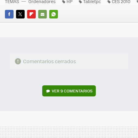
TEMAS
Ordenadores
HP
Tabletpc
CES 2010
FACEBOOK
TWITTER
FLIPBOARD
E-
WHATSAPP
MAIL
Comentarios cerrados
VER
9 COMENTARIOS