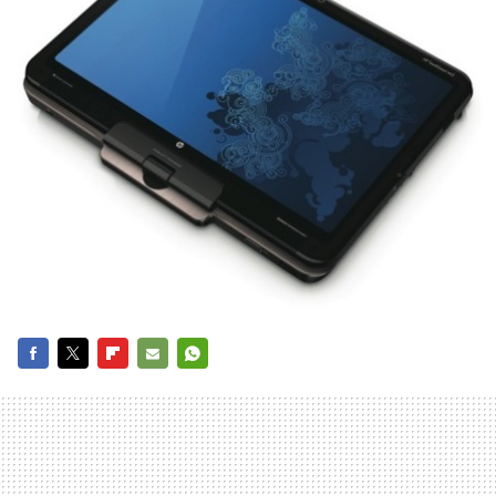
FACEBOOK
TWITTER
FLIPBOARD
E-
WHATSAPP
MAIL