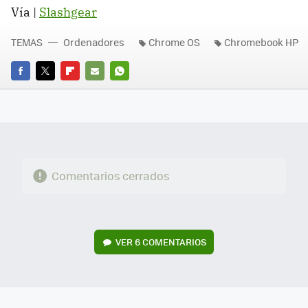
Vía |
Slashgear
TEMAS
Ordenadores
Chrome OS
Chromebook HP
FACEBOOK
TWITTER
FLIPBOARD
E-
WHATSAPP
MAIL
Comentarios cerrados
VER
6 COMENTARIOS