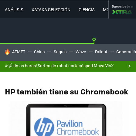
Suscríbete a
ANÁLISIS
XATAKA SELECCIÓN
CIENCIA
MOVILIDAD
HOY SE HABLA DE
AEMET
China
Sequía
Waze
Fallout
Generació
🌿¡Últimas horas! Sorteo de robot cortacésped Mova ViAX
HP también tiene su Chromebook