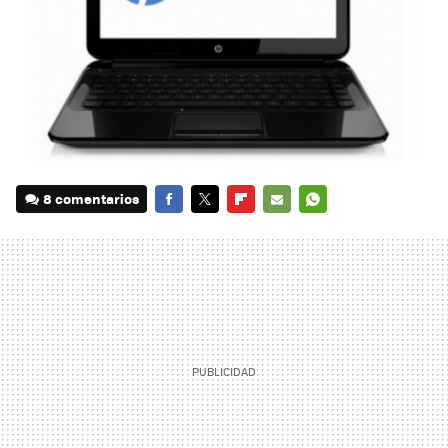
8 comentarios
FACEBOOK
TWITTER
FLIPBOARD
E-
WHATSAPP
MAIL