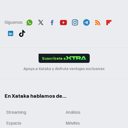
Síguenos
Wh
Twit
Fac
You
Inst
Tele
RSS
Flip
ats
ter
ebo
tub
agr
gra
boa
Link
Tikt
App
ok
e
am
m
rd
edI
ok
Suscríbete a
n
Apoya a Xataka y disfruta ventajas exclusivas
En Xataka hablamos de...
Streaming
Análisis
Espacio
Móviles