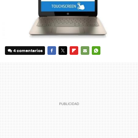
4 comentarios
FACEBOOK
TWITTER
FLIPBOARD
E-
WHATSAPP
MAIL