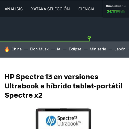
Suscríbete a
ANÁLISIS
XATAKA SELECCIÓN
CIENCIA
MOVILIDAD
HOY SE HABLA DE
China
Elon Musk
IA
Eclipse
Miniserie
Japón
HP Spectre 13 en versiones
Ultrabook e híbrido tablet-portátil
Spectre x2