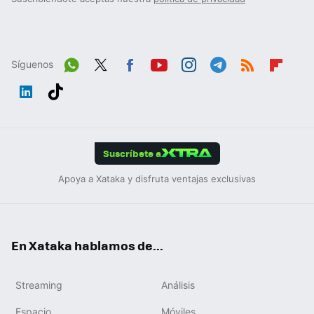
Síguenos
Wh
Twit
Fac
You
Inst
Tele
RSS
Flip
ats
ter
ebo
tub
agr
gra
boa
Link
Tikt
App
ok
e
am
m
rd
edIn
ok
Suscríbete a
Apoya a Xataka y disfruta ventajas exclusivas
En Xataka hablamos de...
Streaming
Análisis
Espacio
Móviles