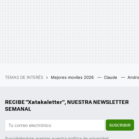
TEMAS DE INTERÉS
Mejores moviles 2026
Claude
Andro
RECIBE "Xatakaletter", NUESTRA NEWSLETTER
SEMANAL
SUSCRIBIR
Suscribiéndote aceptas nuestra
política de privacidad