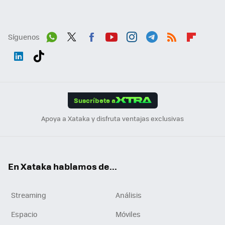
Síguenos
Wh
Twit
Fac
You
Inst
Tele
RSS
Flip
ats
ter
ebo
tub
agr
gra
boa
Link
Tikt
App
ok
e
am
m
rd
edI
ok
Suscríbete a
n
Apoya a Xataka y disfruta ventajas exclusivas
En Xataka hablamos de...
Streaming
Análisis
Espacio
Móviles