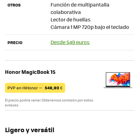
Función de multipantalla
OTROS
colaborativa
Lector de huellas
Cámara 1 MP 720p bajo el teclado
Desde 549 euros
PRECIO
Honor MagicBook 15
PVP en HiHonor —
549,90
€
El precio podría variar. Obtenemos comisión por estos
enlaces
Ligero y versátil