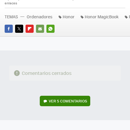
enlaces
TEMAS
Ordenadores
Honor
Honor MagicBook
FACEBOOK
TWITTER
FLIPBOARD
E-
WHATSAPP
MAIL
Comentarios cerrados
VER
5 COMENTARIOS