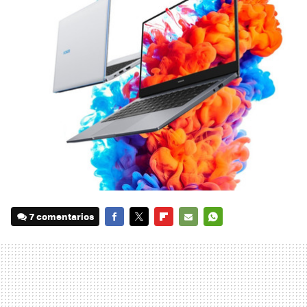
7 comentarios
FACEBOOK
TWITTER
FLIPBOARD
E-
WHATSAPP
MAIL