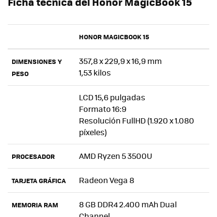
Ficha técnica del Honor MagicBook 15
HONOR MAGICBOOK 15
357,8 x 229,9 x 16,9 mm
DIMENSIONES Y
1,53 kilos
PESO
LCD 15,6 pulgadas
Formato 16:9
Resolución FullHD (1.920 x 1.080
píxeles)
AMD Ryzen 5 3500U
PROCESADOR
Radeon Vega 8
TARJETA GRÁFICA
8 GB DDR4 2.400 mAh Dual
MEMORIA RAM
Channel