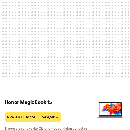
Honor MagicBook 15
PVP en HiHonor —
549,90
€
El precio podría variar. Obtenemos comisión por estos