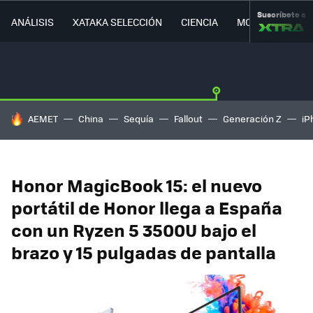
Suscríbete a
ANÁLISIS
XATAKA SELECCIÓN
CIENCIA
MOVILIDAD
HOY SE HABLA DE
AEMET
China
Sequía
Fallout
Generación Z
iP
Honor MagicBook 15: el nuevo
portátil de Honor llega a España
con un Ryzen 5 3500U bajo el
brazo y 15 pulgadas de pantalla