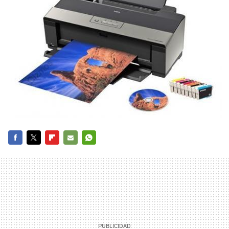
FACEBOOK
TWITTER
FLIPBOARD
E-
WHATSAPP
MAIL