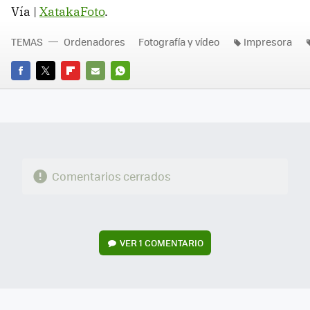
Vía |
XatakaFoto
.
TEMAS
Ordenadores
Fotografía y vídeo
Impresora
FACEBOOK
TWITTER
FLIPBOARD
E-
WHATSAPP
MAIL
Comentarios cerrados
VER
1 COMENTARIO