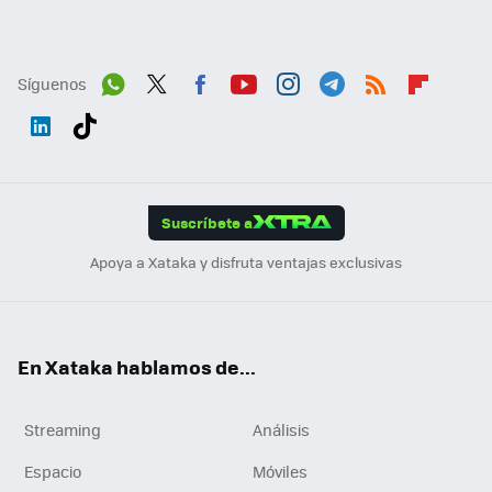
Síguenos
Wh
Twit
Fac
You
Inst
Tele
RSS
Flip
ats
ter
ebo
tub
agr
gra
boa
Link
Tikt
App
ok
e
am
m
rd
edI
ok
Suscríbete a
n
Apoya a Xataka y disfruta ventajas exclusivas
En Xataka hablamos de...
Streaming
Análisis
Espacio
Móviles