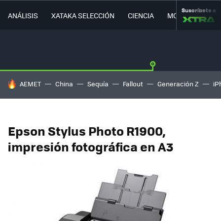
Suscríbete a
ANÁLISIS
XATAKA SELECCIÓN
CIENCIA
MOVILIDAD
HOY SE HABLA DE
AEMET
China
Sequía
Fallout
Generación Z
iP
Epson Stylus Photo R1900,
impresión fotográfica en A3