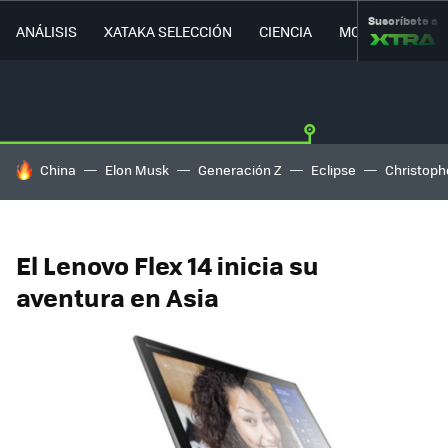
Suscríbete a
ANÁLISIS
XATAKA SELECCIÓN
CIENCIA
MOVILIDAD
HOY SE HABLA DE
China
Elon Musk
Generación Z
Eclipse
Christoph
El Lenovo Flex 14 inicia su
aventura en Asia