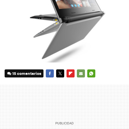
15 comentarios
FACEBOOK
TWITTER
FLIPBOARD
E-
WHATSAPP
MAIL