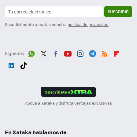
SUSCRIBIR
Suscribiéndote aceptas nuestra
política de privacidad
Síguenos
Wh
Twit
Fac
You
Inst
Tele
RSS
Flip
ats
ter
ebo
tub
agr
gra
boa
Link
Tikt
App
ok
e
am
m
rd
edI
ok
Suscríbete a
n
Apoya a Xataka y disfruta ventajas exclusivas
En Xataka hablamos de...