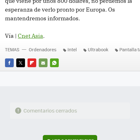
que viene por unos 800 dólares, no perdemos la
esperanza de verlo pronto por Europa. Os
mantendremos informados.
Vía |
Cnet Asia
.
TEMAS
Ordenadores
Intel
Ultrabook
Pantalla t
FACEBOOK
TWITTER
FLIPBOARD
E-
WHATSAPP
MAIL
Comentarios cerrados