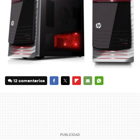
12 comentarios
FACEBOOK
TWITTER
FLIPBOARD
E-
WHATSAPP
MAIL