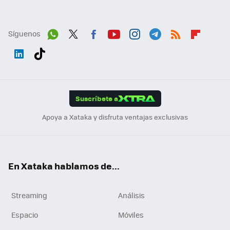
Síguenos
Wh
Twit
Fac
You
Inst
Tele
RSS
Flip
ats
ter
ebo
tub
agr
gra
boa
Link
Tikt
App
ok
e
am
m
rd
edI
ok
Suscríbete a
n
Apoya a Xataka y disfruta ventajas exclusivas
En Xataka hablamos de...
Streaming
Análisis
Espacio
Móviles