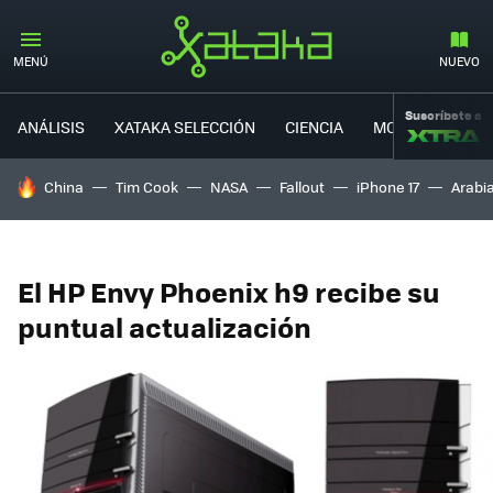
MENÚ
NUEVO
Suscríbete a
ANÁLISIS
XATAKA SELECCIÓN
CIENCIA
MOVILIDAD
HOY SE HABLA DE
China
Tim Cook
NASA
Fallout
iPhone 17
Arabi
El HP Envy Phoenix h9 recibe su
puntual actualización