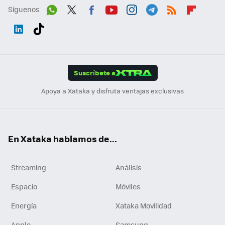
Síguenos
Wh
Twit
Fac
You
Inst
Tele
RSS
Flip
ats
ter
ebo
tub
agr
gra
boa
Link
Tikt
App
ok
e
am
m
rd
edI
ok
Suscríbete a
n
Apoya a Xataka y disfruta ventajas exclusivas
En Xataka hablamos de...
Streaming
Análisis
Espacio
Móviles
Energía
Xataka Movilidad
Apple
Samsung