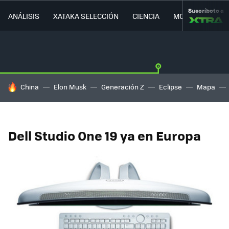
Suscríbete a
ANÁLISIS
XATAKA SELECCIÓN
CIENCIA
MOVILIDAD
HOY SE HABLA DE
China
Elon Musk
Generación Z
Eclipse
Mapa
Dell Studio One 19 ya en Europa