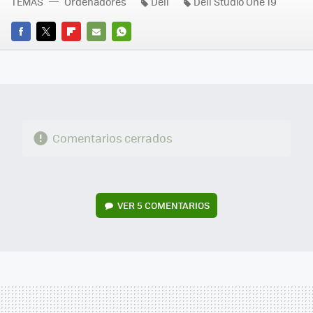
TEMAS
Ordenadores
Dell
Dell Studio One 19
FACEBOOK
TWITTER
FLIPBOARD
E-
WHATSAPP
MAIL
Comentarios cerrados
VER
5 COMENTARIOS