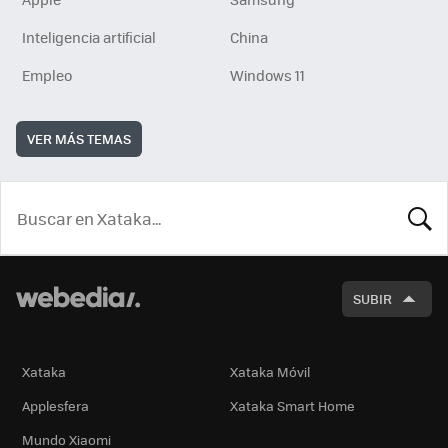
Inteligencia artificial
China
Empleo
Windows 11
VER MÁS TEMAS
BUSCA
SUBIR
Xataka
Xataka Móvil
Applesfera
Xataka Smart Home
Mundo Xiaomi