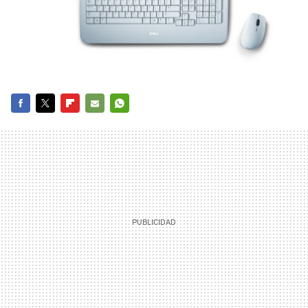
FACEBOOK
TWITTER
FLIPBOARD
E-
WHATSAPP
MAIL