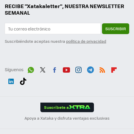
RECIBE "Xatakaletter", NUESTRA NEWSLETTER
SEMANAL
SUSCRIBIR
Suscribiéndote aceptas nuestra
política de privacidad
Síguenos
Wh
Twit
Fac
You
Inst
Tele
RSS
Flip
ats
ter
ebo
tub
agr
gra
boa
Link
Tikt
App
ok
e
am
m
rd
edI
ok
Suscríbete a
n
Apoya a Xataka y disfruta ventajas exclusivas