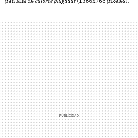
pantalla de
catorce pulgadas
(1366x768 píxeles).