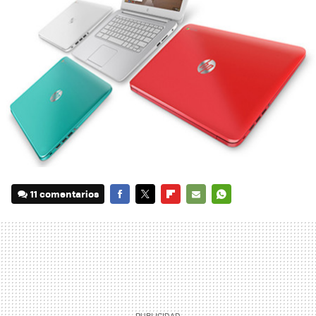
11 comentarios
FACEBOOK
TWITTER
FLIPBOARD
E-
WHATSAPP
MAIL