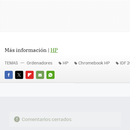
Más información |
HP
TEMAS
Ordenadores
HP
Chromebook HP
IDF 2
FACEBOOK
TWITTER
FLIPBOARD
E-
WHATSAPP
MAIL
Comentarios cerrados