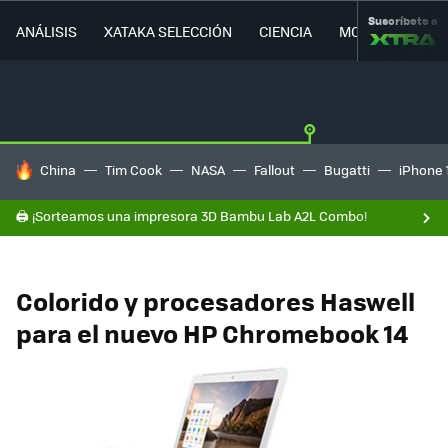
Suscríbete a
ANÁLISIS
XATAKA SELECCIÓN
CIENCIA
MOVILIDAD
HOY SE HABLA DE
China
Tim Cook
NASA
Fallout
Bugatti
iPhone 
🖨️ ¡Sorteamos una impresora 3D Bambu Lab A2L Combo!
Colorido y procesadores Haswell
para el nuevo HP Chromebook 14