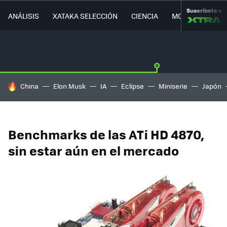
Suscríbete a
ANÁLISIS
XATAKA SELECCIÓN
CIENCIA
MOVILIDAD
HOY SE HABLA DE
China
Elon Musk
IA
Eclipse
Miniserie
Japón
Benchmarks de las ATi HD 4870,
sin estar aún en el mercado