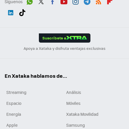
Síguenos
Wh
Twit
Fac
You
Inst
Tele
RSS
Flip
ats
ter
ebo
tub
agr
gra
boa
Link
Tikt
App
ok
e
am
m
rd
edI
ok
Suscríbete a
n
Apoya a Xataka y disfruta ventajas exclusivas
En Xataka hablamos de...
Streaming
Análisis
Espacio
Móviles
Energía
Xataka Movilidad
Apple
Samsung