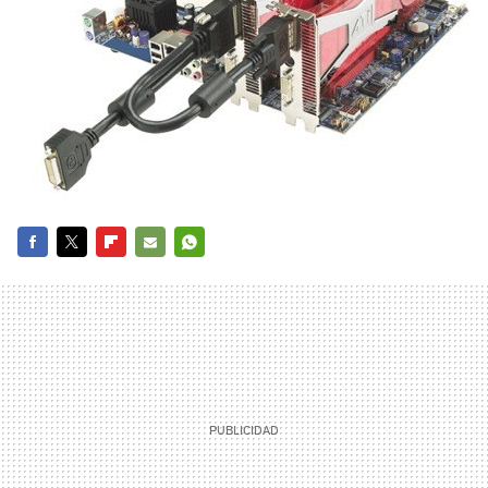
FACEBOOK
TWITTER
FLIPBOARD
E-
WHATSAPP
MAIL