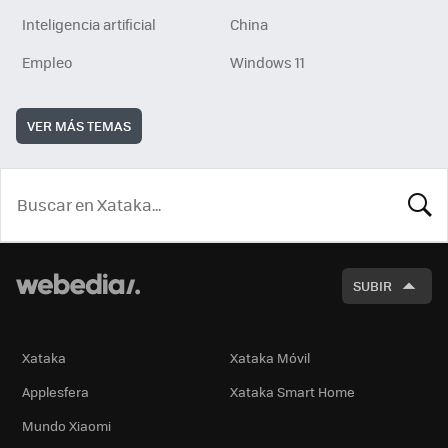
Inteligencia artificial
China
Empleo
Windows 11
VER MÁS TEMAS
BUSCA
SUBIR
Xataka
Xataka Móvil
Applesfera
Xataka Smart Home
Mundo Xiaomi