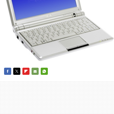
FACEBOOK
TWITTER
FLIPBOARD
E-
WHATSAPP
MAIL