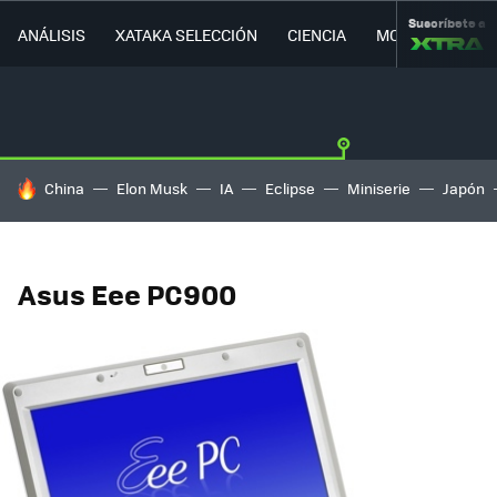
Suscríbete a
ANÁLISIS
XATAKA SELECCIÓN
CIENCIA
MOVILIDAD
HOY SE HABLA DE
China
Elon Musk
IA
Eclipse
Miniserie
Japón
Asus Eee PC900