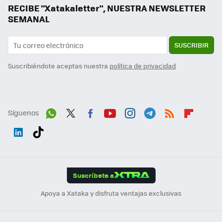
RECIBE "Xatakaletter", NUESTRA NEWSLETTER
SEMANAL
SUSCRIBIR
Suscribiéndote aceptas nuestra
política de privacidad
Síguenos
Wh
Twit
Fac
You
Inst
Tele
RSS
Flip
ats
ter
ebo
tub
agr
gra
boa
Link
Tikt
App
ok
e
am
m
rd
edI
ok
Suscríbete a
n
Apoya a Xataka y disfruta ventajas exclusivas