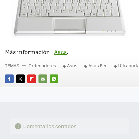
Más información |
Asus
.
TEMAS
Ordenadores
Asus
Asus Eee
Ultraporta
FACEBOOK
TWITTER
FLIPBOARD
E-
WHATSAPP
MAIL
Comentarios cerrados