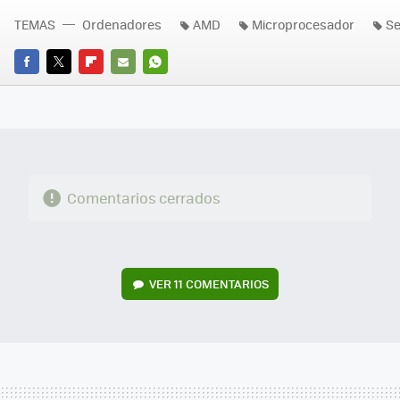
TEMAS
Ordenadores
AMD
Microprocesador
Se
FACEBOOK
TWITTER
FLIPBOARD
E-
WHATSAPP
MAIL
Comentarios cerrados
VER
11 COMENTARIOS