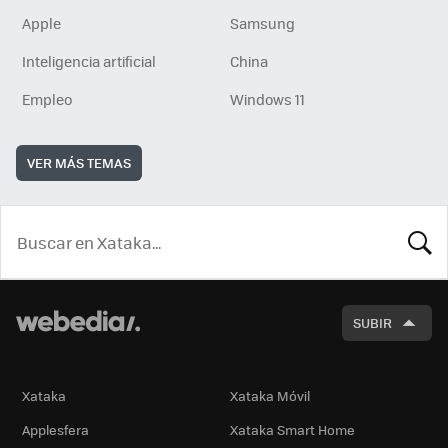
Apple
Samsung
Inteligencia artificial
China
Empleo
Windows 11
VER MÁS TEMAS
BUSCA
SUBIR
Xataka
Xataka Móvil
Applesfera
Xataka Smart Home