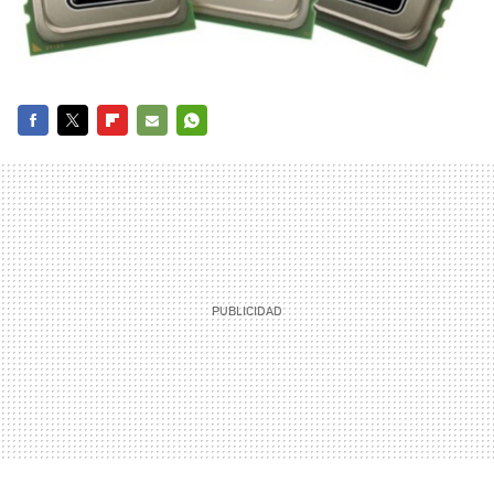
FACEBOOK
TWITTER
FLIPBOARD
E-
WHATSAPP
MAIL