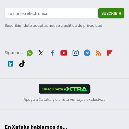
SUSCRIBIR
Suscribiéndote aceptas nuestra
política de privacidad
Síguenos
Wh
Twit
Fac
You
Inst
Tele
RSS
Flip
ats
ter
ebo
tub
agr
gra
boa
Link
Tikt
App
ok
e
am
m
rd
edI
ok
Suscríbete a
n
Apoya a Xataka y disfruta ventajas exclusivas
En Xataka hablamos de...