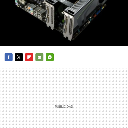
FACEBOOK
TWITTER
FLIPBOARD
E-
WHATSAPP
MAIL