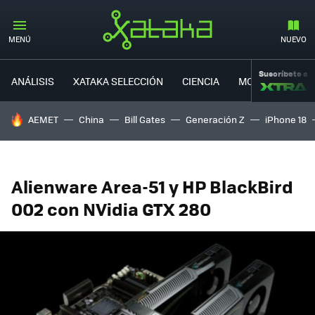
MENÚ
NUEVO
Suscríbete a
ANÁLISIS
XATAKA SELECCIÓN
CIENCIA
MOVILIDAD
HOY SE HABLA DE
AEMET
China
Bill Gates
Generación Z
iPhone 18
Alienware Area-51 y HP BlackBird
002 con NVidia GTX 280