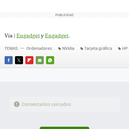
Vía |
Engadget
y
Engadget
.
TEMAS
Ordenadores
NVidia
Tarjeta gráfica
HP
FACEBOOK
TWITTER
FLIPBOARD
E-
WHATSAPP
MAIL
Comentarios cerrados