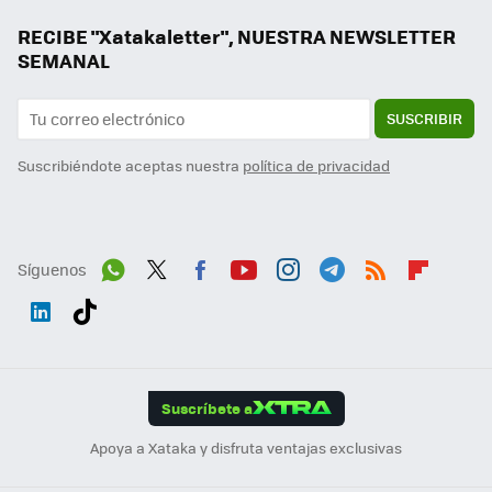
RECIBE "Xatakaletter", NUESTRA NEWSLETTER
SEMANAL
SUSCRIBIR
Suscribiéndote aceptas nuestra
política de privacidad
Síguenos
Wh
Twit
Fac
You
Inst
Tele
RSS
Flip
ats
ter
ebo
tub
agr
gra
boa
Link
Tikt
App
ok
e
am
m
rd
edI
ok
Suscríbete a
n
Apoya a Xataka y disfruta ventajas exclusivas