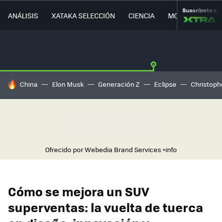
Suscríbete a
ANÁLISIS
XATAKA SELECCIÓN
CIENCIA
MOVILIDAD
HOY SE HABLA DE
China
Elon Musk
Generación Z
Eclipse
Christoph
Ofrecido por Webedia Brand Services
+info
Cómo se mejora un SUV
superventas: la vuelta de tuerca