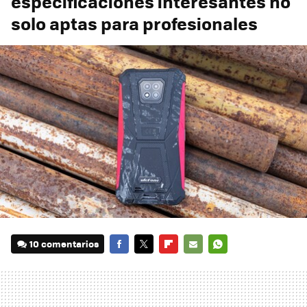
especificaciones interesantes no
solo aptas para profesionales
10 comentarios
FACEBOOK
TWITTER
FLIPBOARD
E-
WHATSAPP
MAIL