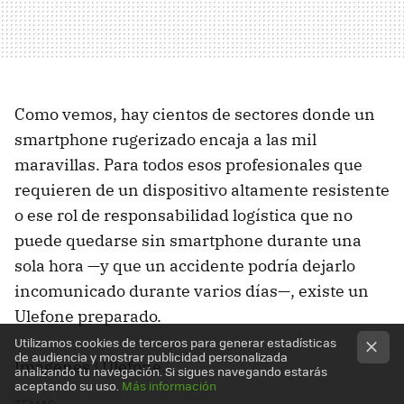
Como vemos, hay cientos de sectores donde un
smartphone rugerizado encaja a las mil
maravillas. Para todos esos profesionales que
requieren de un dispositivo altamente resistente
o ese rol de responsabilidad logística que no
puede quedarse sin smartphone durante una
sola hora —y que un accidente podría dejarlo
incomunicado durante varios días—, existe un
Ulefone preparado.
Utilizamos cookies de terceros para generar estadísticas
de audiencia y mostrar publicidad personalizada
Imágenes | Ulefone.
analizando tu navegación. Si sigues navegando estarás
aceptando su uso.
Más información