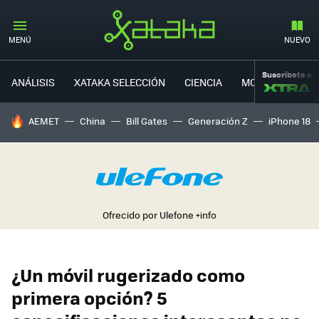
MENÚ
NUEVO
Suscríbete a
ANÁLISIS
XATAKA SELECCIÓN
CIENCIA
MOVILIDAD
HOY SE HABLA DE
AEMET
China
Bill Gates
Generación Z
iPhone 18
Ofrecido por Ulefone
+info
¿Un móvil rugerizado como
primera opción? 5