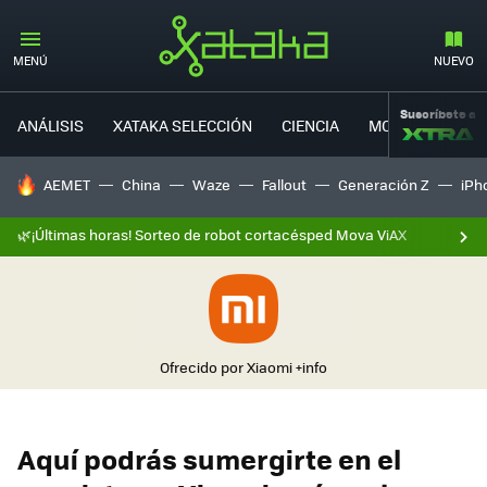
MENÚ
NUEVO
Suscríbete a
ANÁLISIS
XATAKA SELECCIÓN
CIENCIA
MOVILIDAD
HOY SE HABLA DE
AEMET
China
Waze
Fallout
Generación Z
iPh
🌿¡Últimas horas! Sorteo de robot cortacésped Mova ViAX
Ofrecido por Xiaomi
+info
Aquí podrás sumergirte en el