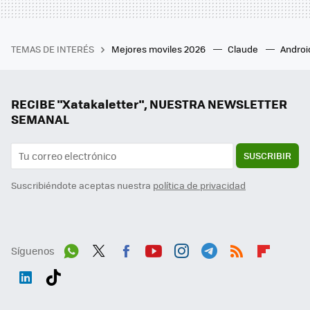
TEMAS DE INTERÉS
Mejores moviles 2026
Claude
Androi
RECIBE "Xatakaletter", NUESTRA NEWSLETTER
SEMANAL
SUSCRIBIR
Suscribiéndote aceptas nuestra
política de privacidad
Síguenos
Wh
Twit
Fac
You
Inst
Tele
RSS
Flip
ats
ter
ebo
tub
agr
gra
boa
Link
Tikt