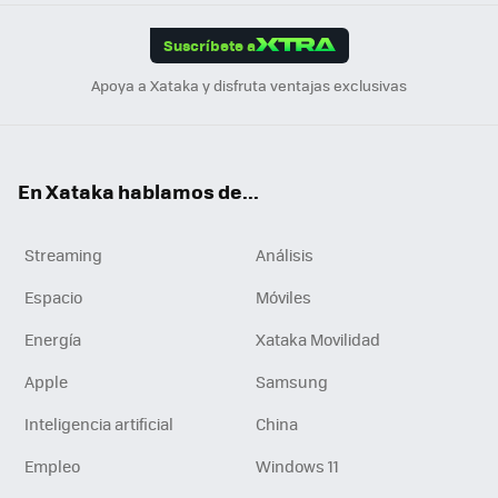
App
ok
e
am
m
rd
edI
ok
Suscríbete a
n
Apoya a Xataka y disfruta ventajas exclusivas
En Xataka hablamos de...
Streaming
Análisis
Espacio
Móviles
Energía
Xataka Movilidad
Apple
Samsung
Inteligencia artificial
China
Empleo
Windows 11