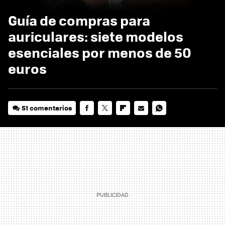
Guía de compras para
auriculares: siete modelos
esenciales por menos de 50
euros
51 comentarios
FACEBOOK
TWITTER
FLIPBOARD
E-
WHATSAPP
MAIL