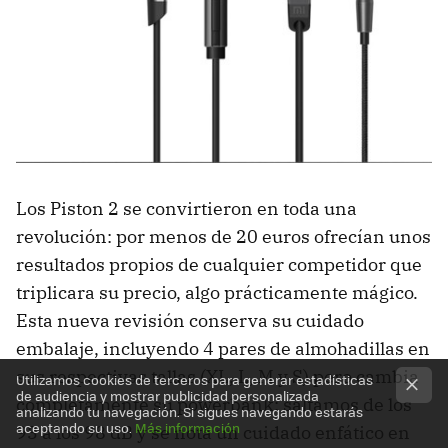
Los Piston 2 se convirtieron en toda una
revolución: por menos de 20 euros ofrecían unos
resultados propios de cualquier competidor que
triplicara su precio, algo prácticamente mágico.
Esta nueva revisión conserva su cuidado
embalaje, incluyendo 4 pares de almohadillas en
sus respectivas tallas (XL, L, M y S) pero cambia
Utilizamos cookies de terceros para generar estadísticas
de audiencia y mostrar publicidad personalizada
completamente su powerbank: saltamos de los
analizando tu navegación. Si sigues navegando estarás
aceptando su uso.
Más información
93 a los 98 dB y se nota un cuidado enfático en