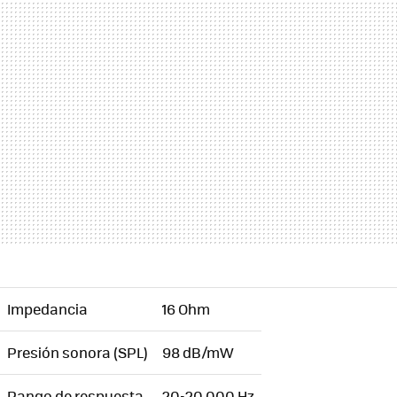
Impedancia
16 Ohm
Presión sonora (SPL)
98 dB/mW
Rango de respuesta
20-20.000 Hz