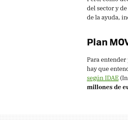
del sector y d
de la ayuda, i
Plan MOV
Para entender 
hay que entend
según IDAE
(In
millones de e