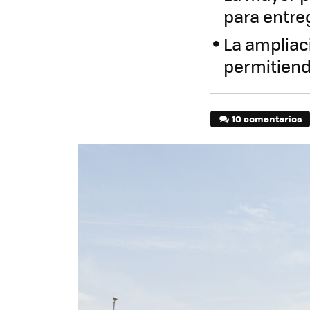
para entre
La ampliac
permitiend
10 comentarios