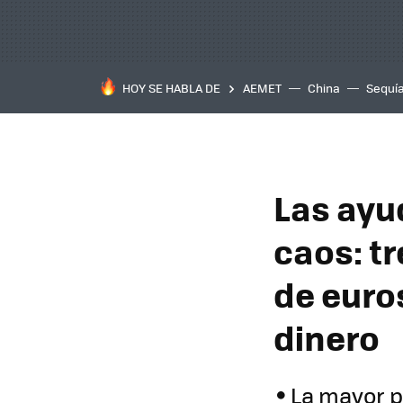
HOY SE HABLA DE
AEMET
China
Sequí
Las ayu
caos: t
de euro
dinero
La mayor p