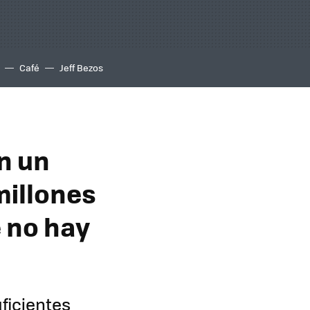
Café
Jeff Bezos
n un
millones
 no hay
ficientes