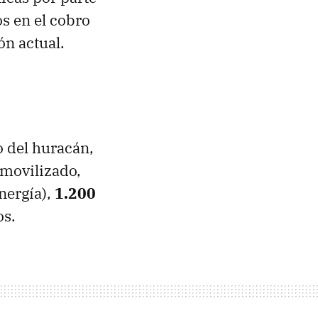
os en el cobro
ón actual.
o del huracán,
 movilizado,
Energía),
1.200
os.