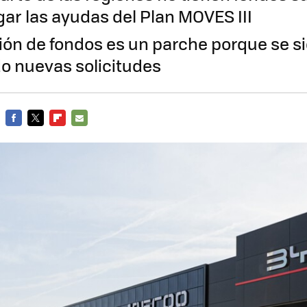
gar las ayudas del Plan MOVES III
ión de fondos es un parche porque se s
o nuevas solicitudes
FACEBOOK
TWITTER
FLIPBOARD
E-
MAIL