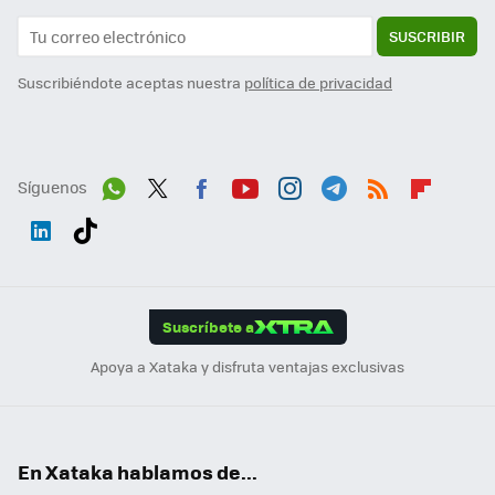
SUSCRIBIR
Suscribiéndote aceptas nuestra
política de privacidad
Síguenos
Wh
Twit
Fac
You
Inst
Tele
RSS
Flip
ats
ter
ebo
tub
agr
gra
boa
Link
Tikt
App
ok
e
am
m
rd
edI
ok
Suscríbete a
n
Apoya a Xataka y disfruta ventajas exclusivas
En Xataka hablamos de...