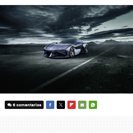
6 comentarios
FACEBOOK
TWITTER
FLIPBOARD
E-
WHATSAPP
MAIL