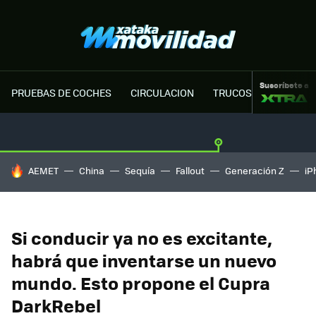
Suscríbete a
PRUEBAS DE COCHES
CIRCULACION
TRUCOS MOTOR
HOY SE HABLA DE
AEMET
China
Sequía
Fallout
Generación Z
iP
Si conducir ya no es excitante,
habrá que inventarse un nuevo
mundo. Esto propone el Cupra
DarkRebel