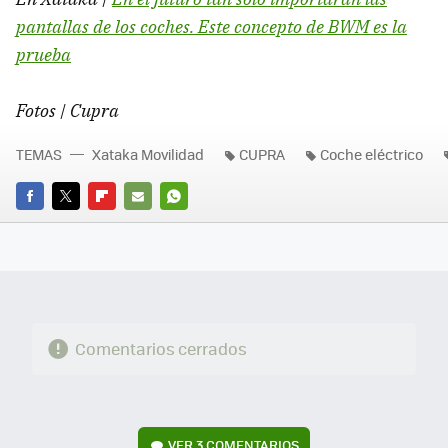
pantallas de los coches. Este concepto de BWM es la
prueba
Fotos | Cupra
TEMAS
Xataka Movilidad
CUPRA
Coche eléctrico
FACEBOOK
TWITTER
FLIPBOARD
E-
WHATSAPP
MAIL
Comentarios cerrados
VER
3 COMENTARIOS