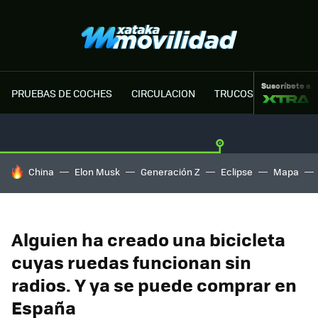
Suscríbete a
PRUEBAS DE COCHES
CIRCULACION
TRUCOS MOTOR
HOY SE HABLA DE
China
Elon Musk
Generación Z
Eclipse
Mapa
Alguien ha creado una bicicleta
cuyas ruedas funcionan sin
radios. Y ya se puede comprar en
España