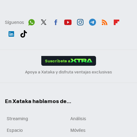
Síguenos
Wh
Twit
Fac
You
Inst
Tele
RSS
Flip
ats
ter
ebo
tub
agr
gra
boa
Link
Tikt
App
ok
e
am
m
rd
edI
ok
Suscríbete a
n
Apoya a Xataka y disfruta ventajas exclusivas
En Xataka hablamos de...
Streaming
Análisis
Espacio
Móviles