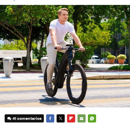
41 comentarios
FACEBOOK
TWITTER
FLIPBOARD
E-
WHATSAPP