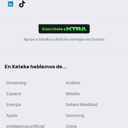
Wh
Twit
Fac
You
Inst
Tele
RSS
Flip
ats
ter
ebo
tub
agr
gra
boa
Link
Tikt
App
ok
e
am
m
rd
edI
ok
Suscríbete a
n
Apoya a Xataka y disfruta ventajas exclusivas
En Xataka hablamos de...
Streaming
Análisis
Espacio
Móviles
Energía
Xataka Movilidad
Apple
Samsung
Inteligencia artificial
China