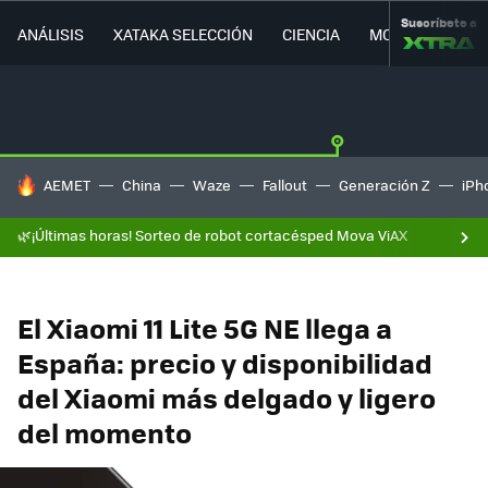
Suscríbete a
ANÁLISIS
XATAKA SELECCIÓN
CIENCIA
MOVILIDAD
HOY SE HABLA DE
AEMET
China
Waze
Fallout
Generación Z
iPh
🌿¡Últimas horas! Sorteo de robot cortacésped Mova ViAX
El Xiaomi 11 Lite 5G NE llega a
España: precio y disponibilidad
del Xiaomi más delgado y ligero
del momento