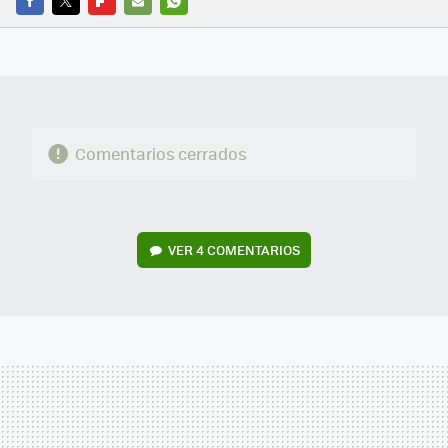
FACEBOOK
TWITTER
FLIPBOARD
E-
WHATSAPP
MAIL
Comentarios cerrados
VER
4 COMENTARIOS