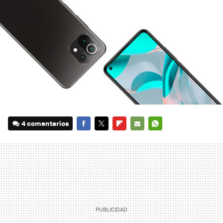
4 comentarios
FACEBOOK
TWITTER
FLIPBOARD
E-
WHATSAPP
MAIL