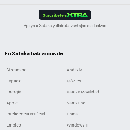
App
ok
e
am
m
rd
edI
ok
Suscríbete a
n
Apoya a Xataka y disfruta ventajas exclusivas
En Xataka hablamos de...
Streaming
Análisis
Espacio
Móviles
Energía
Xataka Movilidad
Apple
Samsung
Inteligencia artificial
China
Empleo
Windows 11