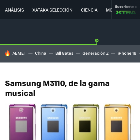
Suscríbete a
ANÁLISIS
XATAKA SELECCIÓN
CIENCIA
MOVILIDAD
HOY SE HABLA DE
AEMET
China
Bill Gates
Generación Z
iPhone 18
Samsung M3110, de la gama
musical