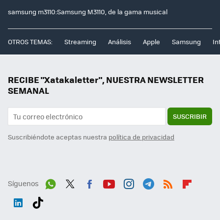
samsung m3110:Samsung M3110, de la gama musical
OTROS TEMAS:
Streaming
Análisis
Apple
Samsung
In
RECIBE "Xatakaletter", NUESTRA NEWSLETTER
SEMANAL
SUSCRIBIR
Suscribiéndote aceptas nuestra
política de privacidad
Síguenos
Wh
Twit
Fac
You
Inst
Tele
RSS
Flip
ats
ter
ebo
tub
agr
gra
boa
Link
Tikt