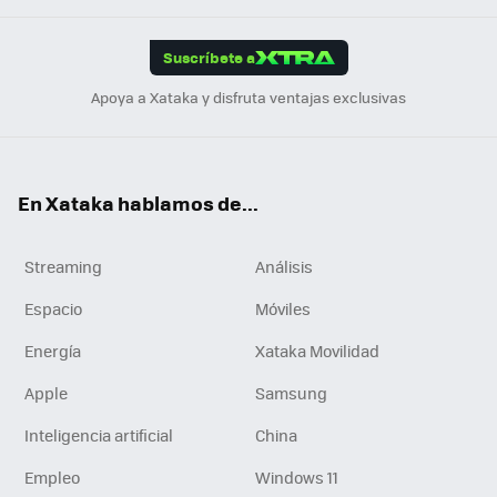
App
ok
e
am
m
rd
edI
ok
Suscríbete a
n
Apoya a Xataka y disfruta ventajas exclusivas
En Xataka hablamos de...
Streaming
Análisis
Espacio
Móviles
Energía
Xataka Movilidad
Apple
Samsung
Inteligencia artificial
China
Empleo
Windows 11