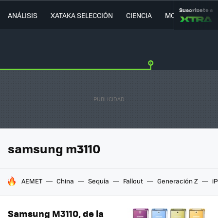
Suscríbete a
ANÁLISIS
XATAKA SELECCIÓN
CIENCIA
MOVILIDAD
samsung m3110
HOY SE HABLA DE
AEMET
China
Sequía
Fallout
Generación Z
i
Samsung M3110, de la