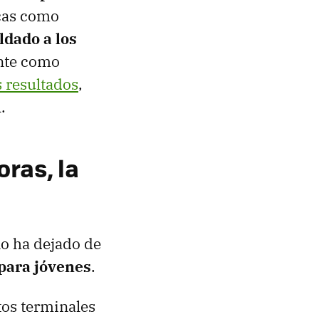
rcas como
ldado a los
ante como
s resultados
,
A
.
ras, la
o ha dejado de
para jóvenes
.
stos terminales