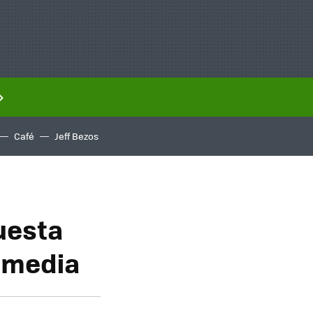
Café
Jeff Bezos
uesta
 media