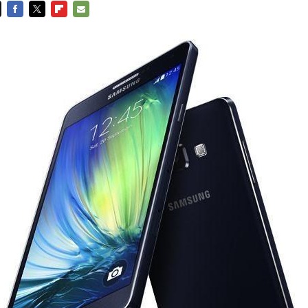
FACEBOOK
TWITTER
FLIPBOARD
E-
MAIL