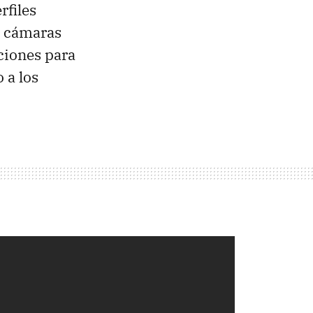
rfiles
s cámaras
ciones para
 a los