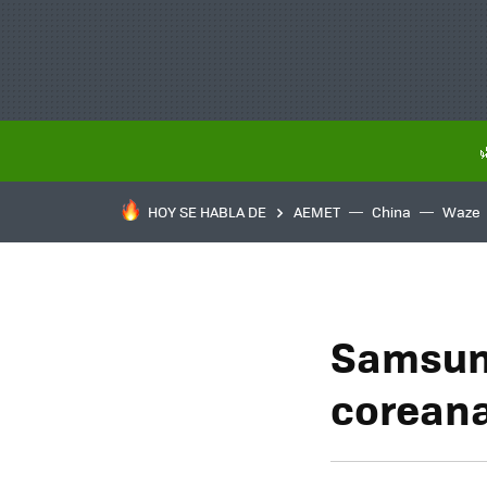
HOY SE HABLA DE
AEMET
China
Waze
Samsung
coreana