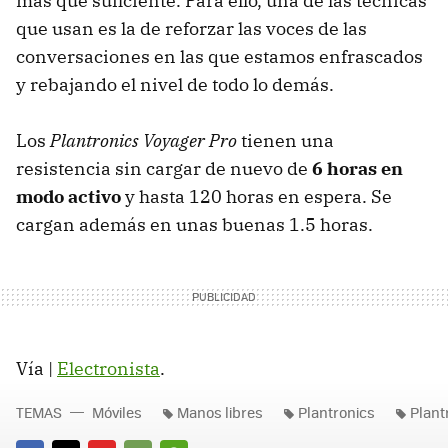
más que suficiente. Para ello, una de las técnicas
que usan es la de reforzar las voces de las
conversaciones en las que estamos enfrascados
y rebajando el nivel de todo lo demás.
Los
Plantronics Voyager Pro
tienen una
resistencia sin cargar de nuevo de
6 horas en
modo activo
y hasta 120 horas en espera. Se
cargan además en unas buenas 1.5 horas.
Vía |
Electronista
.
TEMAS
Móviles
Manos libres
Plantronics
Plant