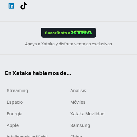
Wh
Twit
Fac
You
Inst
Tele
RSS
Flip
ats
ter
ebo
tub
agr
gra
boa
Link
Tikt
App
ok
e
am
m
rd
edI
ok
Suscríbete a
n
Apoya a Xataka y disfruta ventajas exclusivas
En Xataka hablamos de...
Streaming
Análisis
Espacio
Móviles
Energía
Xataka Movilidad
Apple
Samsung
Inteligencia artificial
China