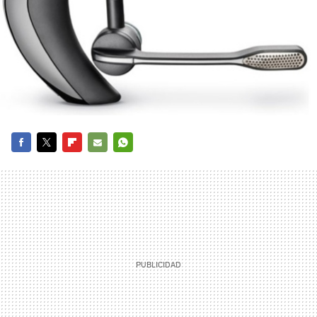
FACEBOOK
TWITTER
FLIPBOARD
E-
WHATSAPP
MAIL