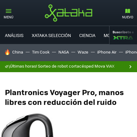
MENÚ
NUEVO
Suscríbete a
ANÁLISIS
XATAKA SELECCIÓN
CIENCIA
MOVILIDAD
HOY SE HABLA DE
China
Tim Cook
NASA
Waze
iPhone Air
iPhone
🌿¡Últimas horas! Sorteo de robot cortacésped Mova ViAX
Plantronics Voyager Pro, manos
libres con reducción del ruido