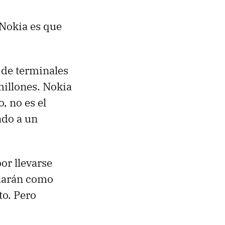
 Nokia es que
 de terminales
millones. Nokia
, no es el
ado a un
or llevarse
 harán como
to. Pero