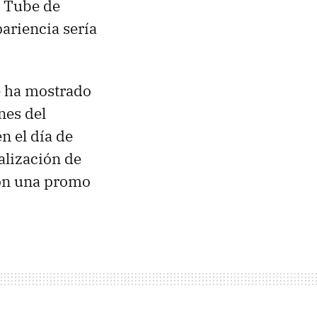
o Tube de
pariencia sería
e ha mostrado
nes del
n el día de
ualización de
con una promo