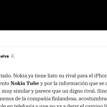
nalva
ltado. Nokia ya tiene listo su rival para el iPh
ento
Nokia Tube
y por la información que se
muy similar y parece que un digno rival. Sin
enos de la compañía finlandesa, acostumbrad
ble en telefonía y que no va a dejar el camino l