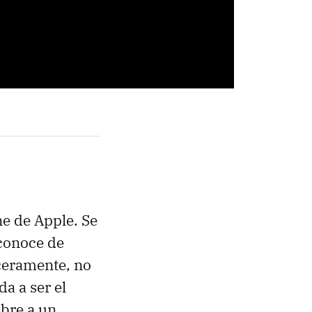
one de Apple. Se
 conoce de
ceramente, no
a a ser el
ibre a un