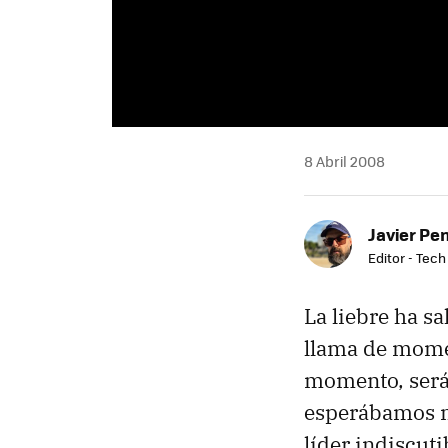
8 Abril 2008
Javier Pe
Editor - Tech
La liebre ha sa
llama de mom
momento, será 
esperábamos m
líder indiscuti