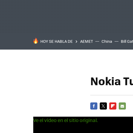
HOY SE HABLA DE
AEMET
China
Bill Ga
Nokia T
FACEBOOK
TWITTER
FLIPBOARD
E-
Ve el video en el sitio original.
MAIL