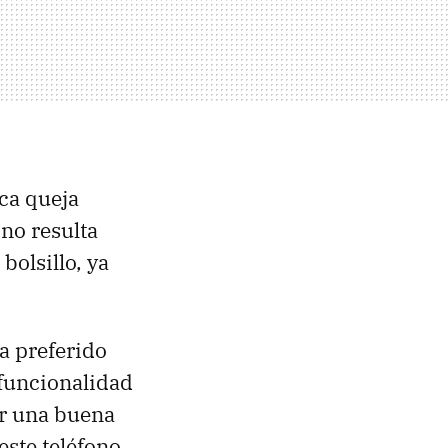
ca queja
no resulta
bolsillo, ya
ha preferido
 funcionalidad
or una buena
ste teléfono,