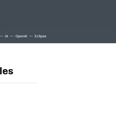
IA
OpenAI
Eclipse
les