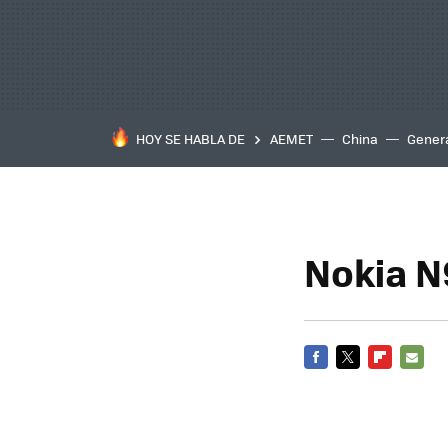
HOY SE HABLA DE
AEMET
China
Gener
Nokia N
FACEBOOK
TWITTER
FLIPBOARD
E-
MAIL