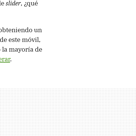
le
slider
, ¿qué
 obteniendo un
de este móvil,
 la mayoría de
erar
.