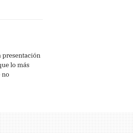
la presentación
que lo más
e no