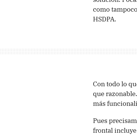
como tampoco f
HSDPA.
Con todo lo qu
que razonable.
más funcionali
Pues precisame
frontal incluy