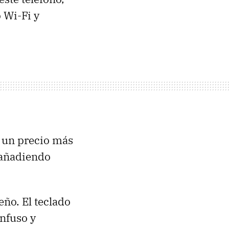
 Wi-Fi y
e un precio más
y añadiendo
ño. El teclado
onfuso y