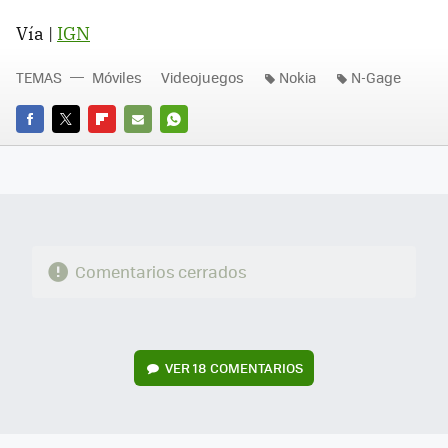
Vía |
IGN
TEMAS
Móviles
Videojuegos
Nokia
N-Gage
FACEBOOK
TWITTER
FLIPBOARD
E-
WHATSAPP
MAIL
Comentarios cerrados
VER
18 COMENTARIOS