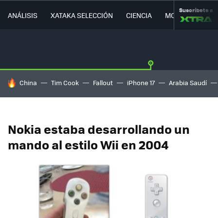
Suscríbete a
ANÁLISIS
XATAKA SELECCIÓN
CIENCIA
MOVILIDAD
HOY SE HABLA DE
China
Tim Cook
Fallout
iPhone 17
Arabia Saudí
Nokia estaba desarrollando un
mando al estilo Wii en 2004