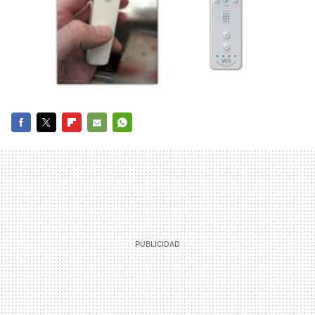
FACEBOOK
TWITTER
FLIPBOARD
E-
WHATSAPP
MAIL