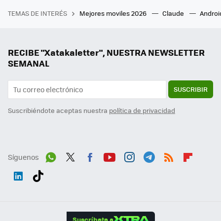
TEMAS DE INTERÉS
Mejores moviles 2026
Claude
Androi
RECIBE "Xatakaletter", NUESTRA NEWSLETTER
SEMANAL
SUSCRIBIR
Suscribiéndote aceptas nuestra
política de privacidad
Síguenos
Wh
Twit
Fac
You
Inst
Tele
RSS
Flip
ats
ter
ebo
tub
agr
gra
boa
Link
Tikt
App
ok
e
am
m
rd
edI
ok
Suscríbete a