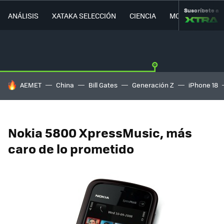
Suscríbete a
ANÁLISIS
XATAKA SELECCIÓN
CIENCIA
MOVILIDAD
HOY SE HABLA DE
AEMET
China
Bill Gates
Generación Z
iPhone 18
Nokia 5800 XpressMusic, más
caro de lo prometido