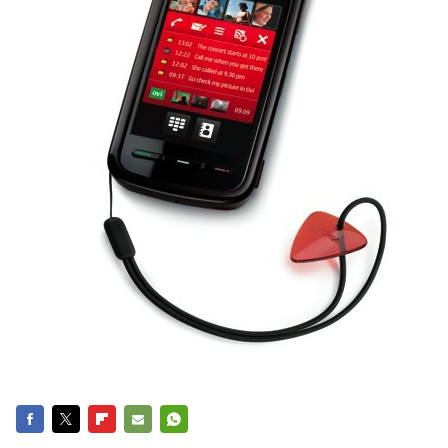
FACEBOOK
TWITTER
FLIPBOARD
E-
WHATSAPP