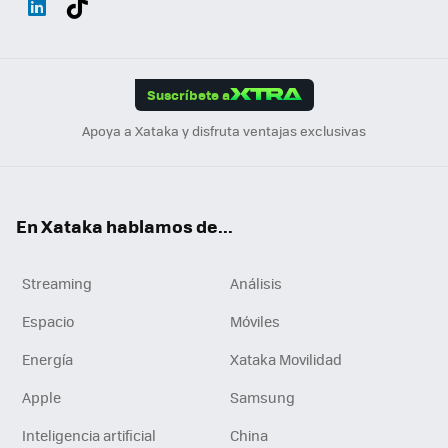
ats
ter
ebo
tub
agr
gra
boa
Link
Tikt
App
ok
e
am
m
rd
edI
ok
Suscríbete a
n
Apoya a Xataka y disfruta ventajas exclusivas
En Xataka hablamos de...
Streaming
Análisis
Espacio
Móviles
Energía
Xataka Movilidad
Apple
Samsung
Inteligencia artificial
China