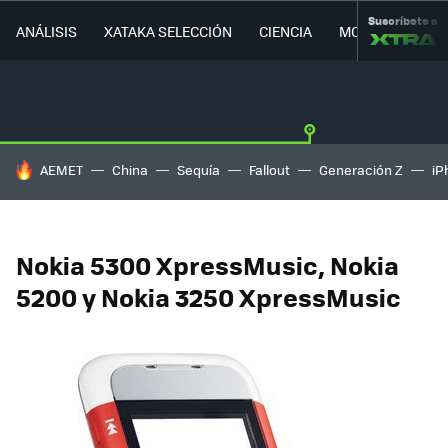
Suscríbete a
ANÁLISIS
XATAKA SELECCIÓN
CIENCIA
MOVILIDAD
HOY SE HABLA DE
AEMET
China
Sequía
Fallout
Generación Z
iP
Nokia 5300 XpressMusic, Nokia
5200 y Nokia 3250 XpressMusic