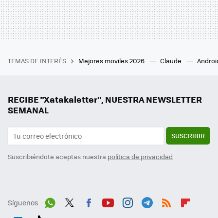
TEMAS DE INTERÉS
Mejores moviles 2026
Claude
Androi
RECIBE "Xatakaletter", NUESTRA NEWSLETTER
SEMANAL
SUSCRIBIR
Suscribiéndote aceptas nuestra
política de privacidad
Síguenos
Wh
Twit
Fac
You
Inst
Tele
RSS
Flip